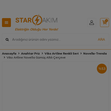
Z KARGO 🚚
Hızlı Teslimat, Geniş Ürün Yelpazesi! 
0
Elektriğin Olduğu Her Yerde!
ARA
Anasayfa
Anahtar Priz
Viko Artline Renkli Seri
Novella-Trenda
Viko Artline Novella Gümüş Altılı Çerçeve
%
53