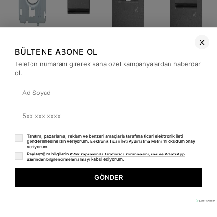
BÜLTENE ABONE OL
Telefon numaranı girerek sana özel kampanyalardan haberdar
ol.
Tanıtım, pazarlama, reklam ve benzeri amaçlarla tarafıma ticari elektronik ileti
gönderilmesine izin veriyorum.
'ni okudum onay
⚡
Elektronik Ticari İleti Aydınlatma Metni
veriyorum.
Paylaştığım bilgilerin
KVKK kapsamında tarafınızca korunmasını, sms ve WhatsApp
kabul ediyorum.
üzerinden bilgilendirmeleri almayı
Deneyiminizi iyileştirmek için çerezler kullanıyoruz.
GÖNDER
Çerez Politikasını İncele
Kabul Et