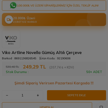
100.000₺ VE ÜZERI SIPARIŞLERINIZ IÇIN ÖZEL TEKLIF ALIN!
20.000₺ Üzeri
ÜCRETSIZ KARGO
Viko Artline Novella Gümüş Altılı Çerçeve
Barkod :
8691136826545
Ürün Kodu :
92190606
249,29
TL
530,40
TL
(207,74 ₺ + KDV)
Stok Durumu :
50+ ADET
Şimdi Sipariş Verirsen Pazartesi Kargoda !!!
SEPETE EKLE
HEMEN AL