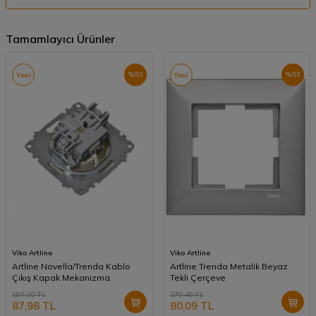
Tamamlayıcı Ürünler
%
53
%
53
Yeni
Yeni
Viko Artline
Viko Artline
Artline Novella/Trenda Kablo
Artline Trenda Metalik Beyaz
Çıkış Kapak Mekanizma
Tekli Çerçeve
187,20
TL
170,40
TL
87,98
TL
80,09
TL