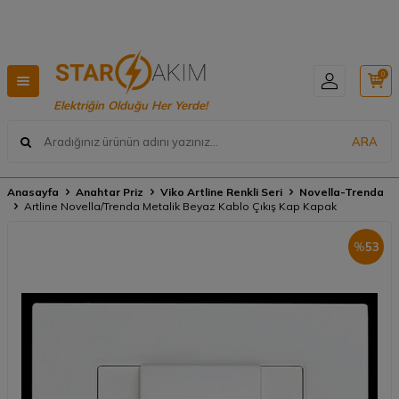
Hızlı Teslimat, Geniş Ürün Yelpazesi! 📦
0
Elektriğin Olduğu Her Yerde!
ARA
Anasayfa
Anahtar Priz
Viko Artline Renkli Seri
Novella-Trenda
Artline Novella/Trenda Metalik Beyaz Kablo Çıkış Kap Kapak
%
53