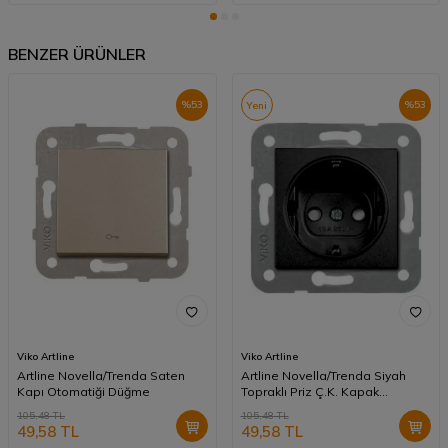
BENZER ÜRÜNLER
%
53
%
53
Yeni
Viko Artline
Viko Artline
Artline Novella/Trenda Saten
Artline Novella/Trenda Siyah
Kapı Otomatiği Düğme
Topraklı Priz Ç.K. Kapak
(Mekanizma Hariç)
105,48
TL
105,48
TL
49,58
TL
49,58
TL