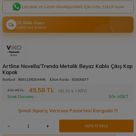
100.000₺ VE ÜZERI SIPARIŞLERINIZ IÇIN ÖZEL TEKLIF ALIN!
20.000₺ Üzeri
ÜCRETSIZ KARGO
Artline Novella/Trenda Metalik Beyaz Kablo Çıkış Kap
Kapak
Barkod :
8691138254445
Ürün Kodu :
92605677
49,58
TL
105,48
TL
(41,31 ₺ + KDV)
Stok Durumu :
50+ ADET
Şimdi Sipariş Verirsen Pazartesi Kargoda !!!
SEPETE EKLE