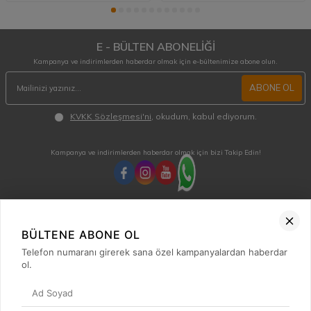
E - BÜLTEN ABONELİĞİ
Kampanya ve indirimlerden haberdar olmak için e-bültenimize abone olun.
ABONE OL
KVKK Sözleşmesi'ni
, okudum, kabul ediyorum.
Kampanya ve indirimlerden haberdar olmak için bizi Takip Edin!
MÜŞTERİ HİZMETLERİ
Hafta içi 08:00 - 18:00 / Cumartesi 08:00 - 13:00 arası merak ettiğiniz tüm sorular ve
BÜLTENE ABONE OL
siparişleriniz için ulaşabilirsiniz.
Telefon numaranı girerek sana özel kampanyalardan haberdar
0850 515 01 10
ol.
Hızlı Erişim