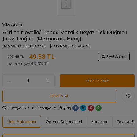
Viko Artline
Artline Novella/Trenda Metalik Beyaz Tek Düğmeli
Jaluzi Düğme (Mekanizma Hariç)
Barkod :
8691138254421
Ürün Kodu :
92605672
49,58
TL
105,48
TL
Fiyat Alarmı
43,63
TL
Havale Fiyatı
SEPETE EKLE
HEMEN AL
Paylaş
Listeye Ekle
Tavsiye Et
Ürün Açıklaması
Ödeme Seçenekleri
Yorumlar
Tavsiye Et