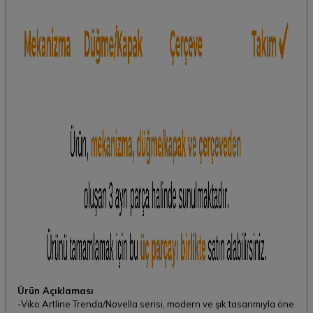
Ürün Açıklaması
-Viko Artline Trenda/Novella serisi, modern ve şık tasarımıyla öne