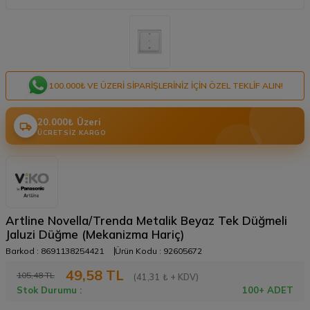
100.000₺ VE ÜZERI SIPARIŞLERINIZ IÇIN ÖZEL TEKLIF ALIN!
20.000₺ Üzeri
ÜCRETSIZ KARGO
Artline Novella/Trenda Metalik Beyaz Tek Düğmeli
Jaluzi Düğme (Mekanizma Hariç)
Barkod :
8691138254421
Ürün Kodu :
92605672
49,58
TL
105,48
TL
(41,31 ₺ + KDV)
Stok Durumu :
100+ ADET