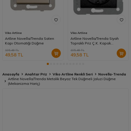
Viko Artline
Viko Artline
Artline Novella/Trenda Saten
Artline Novella/Trenda Siyah
Kapı Otomatiği Düğme
Topraklı Priz Ç.K. Kapak
(Mekanizma Hariç)
105,48
TL
105,48
TL
49,58
TL
49,58
TL
Anasayfa
Anahtar Priz
Viko Artline Renkli Seri
Novella-Trenda
Artline Novella/Trenda Metalik Beyaz Tek Düğmeli Jaluzi Düğme
(Mekanizma Hariç)
Kampanya
Bilgilendirme