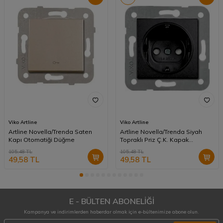
Viko Artline
Viko Artline
Artline Novella/Trenda Saten
Artline Novella/Trenda Siyah
Kapı Otomatiği Düğme
Topraklı Priz Ç.K. Kapak
(Mekanizma Hariç)
105,48
TL
105,48
TL
49,58
TL
49,58
TL
E - BÜLTEN ABONELİĞİ
Kampanya ve indirimlerden haberdar olmak için e-bültenimize abone olun.