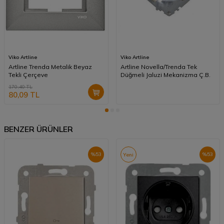
Viko Artline
Viko Artline
Artline Trenda Metalik Beyaz
​Artline Novella/Trenda Tek
Tekli Çerçeve
Düğmeli Jaluzi Mekanizma Ç.B.
170,40
TL
80,09
TL
BENZER ÜRÜNLER
%
53
%
53
Yeni