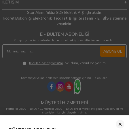
İLETİŞİM
Star Akım,
Yıldız SDE Elektrik A.Ş.
iştirakidir.
Ticaret Bakanlığı
Elektronik Ticaret Bilgi Sistemi - ETBİS
sistemine
kayıtlıdır.
E - BÜLTEN ABONELİĞİ
Kampanya ve indirimlerden haberdar olmak için e-bültenimize abone olun.
ABONE OL
KVKK Sözleşmesi'ni
, okudum, kabul ediyorum.
Kampanya ve indirimlerden haberdar olmak için bizi Takip Edin!
MÜŞTERİ HİZMETLERİ
Hafta içi 08:00 - 18:00 / Cumartesi 08:00 - 13:00 arası merak ettiğiniz tüm sorular ve
siparişleriniz için ulaşabilirsiniz.
0850 515 01 10