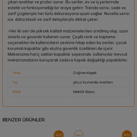
çıkan anahtar ve prizler sunar. Bu seriler, ev ve iş yerlerinde
estetik ve fonksiyonelliği bir araya getirir. Trenda serisi, sade ve
zarif çizgileriyle her türlü dekorasyona uyum sağlar. Novella serisi
ise, daha klasik ve zarif detaylarıyla dikkat çeker.
-Her iki seri de yüksek kaliteli malzemelerden üretilmiş olup, uzun
ömürlü ve güvenilir kullanım sunar. Çeşitli renk ve kaplama
seçenekleri ile kullanıcıların zevkine hitap eden bu seriler, çocuk
korumalı kapaklar gibi ekstra güvenlik özellikleri de içerir.
Mekanizma hariç satılan kapaklar sayesinde, kullanıcılar mevcut
mekanizmalarını koruyarak sadece kapak değişikliği yapabilirler.
Ürün
Düğme+Kapak
Tip
Jaluzi Kumanda Anahtarı
Renk
Metalik Beyaz
BENZER ÜRÜNLER
%
53
%
53
Yeni