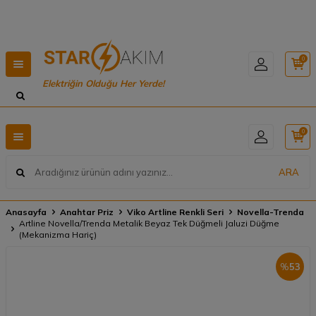
Hızlı Teslimat, Geniş Ürün Yelpazesi! 📦
0
Elektriğin Olduğu Her Yerde!
0
ARA
Anasayfa
Anahtar Priz
Viko Artline Renkli Seri
Novella-Trenda
Artline Novella/Trenda Metalik Beyaz Tek Düğmeli Jaluzi Düğme
(Mekanizma Hariç)
%
53