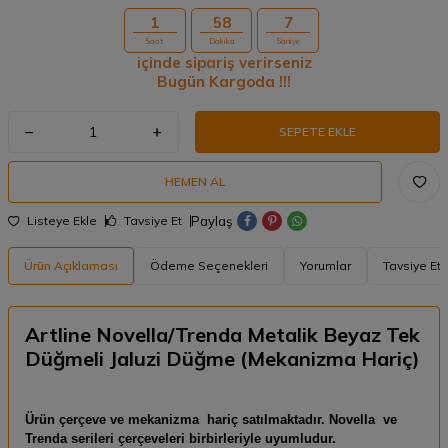
1
58
6
Saat
Dakika
Saniye
içinde sipariş verirseniz
Bugün Kargoda !!!
SEPETE EKLE
HEMEN AL
Paylaş
Listeye Ekle
Tavsiye Et
Ürün Açıklaması
Ödeme Seçenekleri
Yorumlar
Tavsiye Et
Artline Novella/Trenda Metalik Beyaz Tek
Düğmeli Jaluzi Düğme (Mekanizma Hariç)
Ürün çerçeve ve mekanizma hariç satılmaktadır. Novella ve
Trenda serileri çerçeveleri birbirleriyle uyumludur.