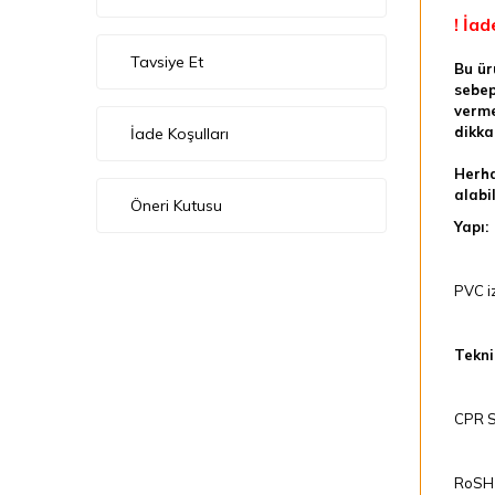
! İad
Tavsiye Et
Bu ür
sebep
verme
dikka
İade Koşulları
Herha
alabil
Öneri Kutusu
Yapı:
PVC iz
Teknik
CPR Se
RoSH