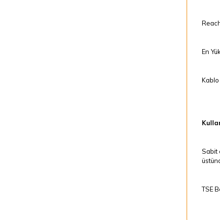
Reach
En Yük
Kablo 
Kullan
Sabit 
üstünd
TSE Be