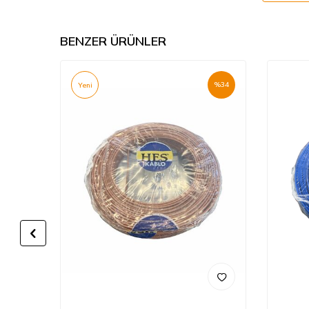
BENZER ÜRÜNLER
%
60
%
34
Yeni