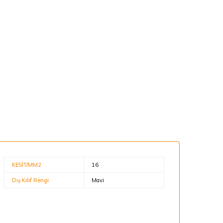
KESİT/MM2
16
Dış Kılıf Rengi
Mavi