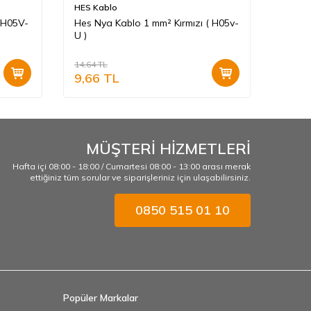
HES Kablo
HES K
 H05V-
Hes Nya Kablo 1 mm² Kırmızı ( H05v-
Hes N
U )
H07v-
14,64
TL
20,64
T
9,66
TL
13,6
MÜŞTERİ HİZMETLERİ
Hafta içi 08:00 - 18:00 / Cumartesi 08:00 - 13:00 arası merak
ettiğiniz tüm sorular ve siparişleriniz için ulaşabilirsiniz.
0850 515 01 10
Popüler Markalar