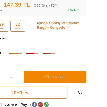
147,39
TL
(122,83 ₺ + KDV)
u :
50+ MT
içinde sipariş verirseniz
29
31
Bugün Kargoda !!!
akika
Saniye
kleri
SEPETE EKLE
HEMEN AL
Paylaş
Tavsiye Et