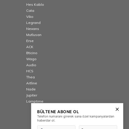
Hes Kablo
Cata
Viko
Legrand
Nexans
Mutlusan
Erse
ACK
Bticino
Wago
Audio
HCS
Thea
Artline
Nade
Jupiter
Lamptime
BÜLTENE ABONE OL
Telefon numaranı girerek sana özel kampanyalardan
haberdar ol.