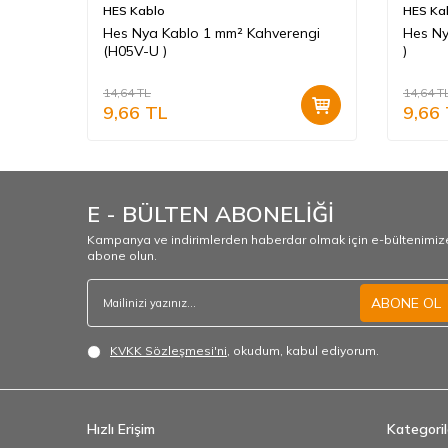
HES Kablo
HES Ka
il (
Hes Nya Kablo 1 mm² Kahverengi
Hes Ny
(H05V-U )
)
14,64
TL
14,64
T
9,66
TL
9,66
E - BÜLTEN ABONELİĞİ
Kampanya ve indirimlerden haberdar olmak için e-bültenimiz
abone olun.
ABONE OL
KVKK Sözleşmesi'ni
, okudum, kabul ediyorum.
Hızlı Erişim
Kategoril