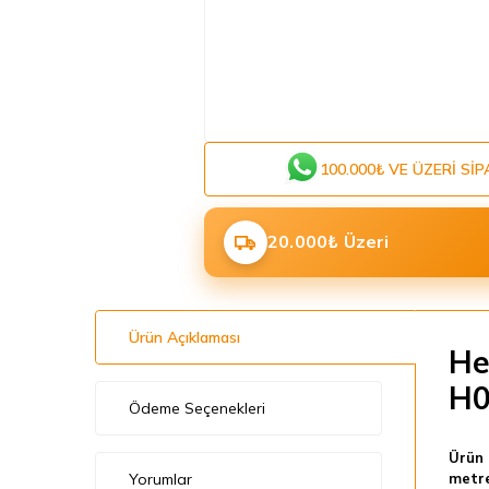
100.000₺ VE ÜZERI SIP
20.000₺ Üzeri
Ürün Açıklaması
He
H0
Ödeme Seçenekleri
Ürün 
Yorumlar
metre