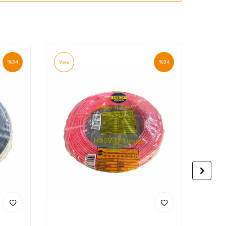
%
34
%
34
Yeni
Yeni