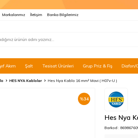
Markalarımız
İletişim
Banka Bilgilerimiz
yıf Akım
Şalt
Tesisat Ürünleri
Grup Priz & Fiş
Diafon/
lo
HES NYA Kablolar
Hes Nya Kablo 16 mm² Mavi ( H07v-U )
%
34
Hes Nya K
Barkod :
86986760