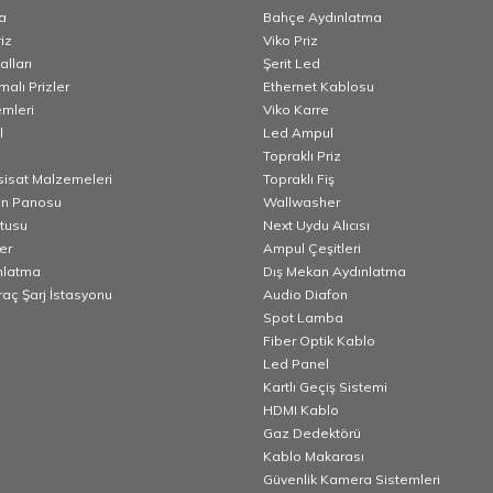
a
Bahçe Aydınlatma
iz
Viko Priz
lları
Şerit Led
alı Prizler
Ethernet Kablosu
emleri
Viko Karre
l
Led Ampul
Topraklı Priz
esisat Malzemeleri
Topraklı Fiş
n Panosu
Wallwasher
utusu
Next Uydu Alıcısı
er
Ampul Çeşitleri
nlatma
Dış Mekan Aydınlatma
Araç Şarj İstasyonu
Audio Diafon
Spot Lamba
Fiber Optik Kablo
Led Panel
Kartlı Geçiş Sistemi
HDMI Kablo
Gaz Dedektörü
Kablo Makarası
Güvenlik Kamera Sistemleri