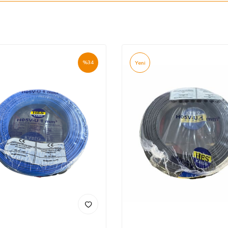
%
34
Yeni