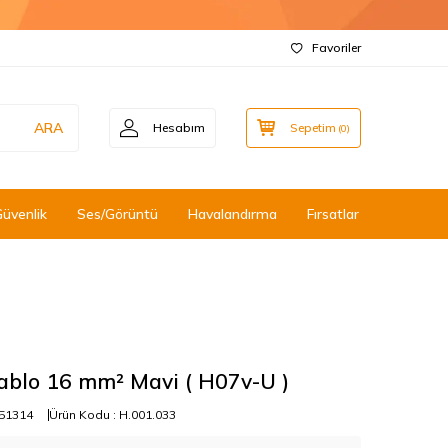
Favoriler
ARA
Hesabım
Sepetim
(
0
)
Güvenlik
Ses/Görüntü
Havalandırma
Fırsatlar
ablo 16 mm² Mavi ( H07v-U )
51314
Ürün Kodu :
H.001.033