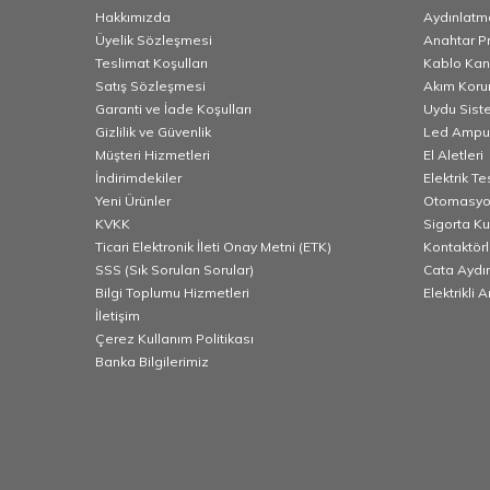
Hakkımızda
Aydınlatm
Üyelik Sözleşmesi
Anahtar Pr
Teslimat Koşulları
Kablo Kana
Satış Sözleşmesi
Akım Korum
Garanti ve İade Koşulları
Uydu Sist
Gizlilik ve Güvenlik
Led Ampu
Müşteri Hizmetleri
El Aletleri
İndirimdekiler
Elektrik T
Yeni Ürünler
Otomasyo
KVKK
Sigorta K
Ticari Elektronik İleti Onay Metni (ETK)
Kontaktörl
SSS (Sık Sorulan Sorular)
Cata Aydı
Bilgi Toplumu Hizmetleri
Elektrikli 
İletişim
Çerez Kullanım Politikası
Banka Bilgilerimiz