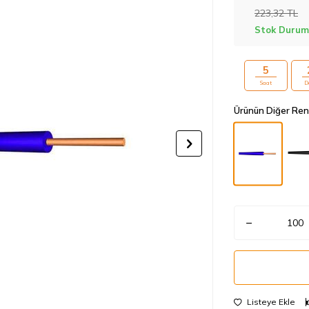
223,32
TL
Stok Durum
5
Saat
D
Ürünün Diğer Ren
Listeye Ekle