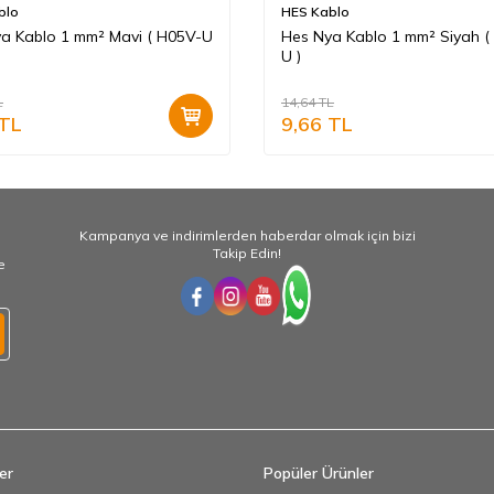
blo
HES Kablo
a Kablo 1 mm² Mavi ( H05V-U
Hes Nya Kablo 1 mm² Siyah (
U )
L
14,64
TL
TL
9,66
TL
Kampanya ve indirimlerden haberdar olmak için bizi
Takip Edin!
e
er
Popüler Ürünler