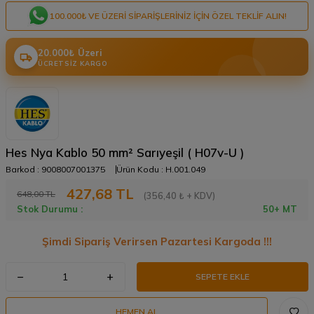
100.000₺ VE ÜZERI SIPARIŞLERINIZ IÇIN ÖZEL TEKLIF ALIN!
20.000₺ Üzeri
ÜCRETSIZ KARGO
Hes Nya Kablo 50 mm² Sarıyeşil ( H07v-U )
Barkod :
9008007001375
Ürün Kodu :
H.001.049
427,68
TL
648,00
TL
(356,40 ₺ + KDV)
Stok Durumu :
50+ MT
Şimdi Sipariş Verirsen Pazartesi Kargoda !!!
SEPETE EKLE
HEMEN AL