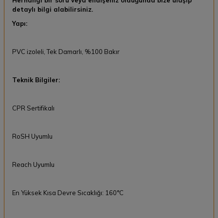
Herhangi bir soru veya endişeniz olduğunda bize ulaşıp
detaylı bilgi alabilirsiniz.
Yapı:
PVC izoleli, Tek Damarlı, %100 Bakır
Teknik Bilgiler:
CPR Sertifikalı
RoSH Uyumlu
Reach Uyumlu
En Yüksek Kısa Devre Sıcaklığı: 160°C