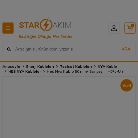
GO 🚚
Hızlı Teslimat, Geniş Ürün Yelpazesi! 📦
0
Elektriğin Olduğu Her Yerde!
ARA
Anasayfa
Enerji Kabloları
Tesisat Kabloları
NYA Kablo
HES NYA Kablolar
Hes Nya Kablo 50 mm² Sarıyeşil ( H07v-U )
%
34