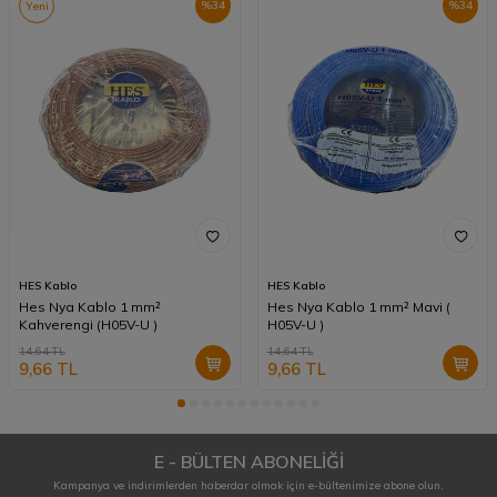
%
34
%
34
Yeni
HES Kablo
HES Kablo
Hes Nya Kablo 1 mm²
Hes Nya Kablo 1 mm² Mavi (
Kahverengi (H05V-U )
H05V-U )
14,64
TL
14,64
TL
9,66
TL
9,66
TL
E - BÜLTEN ABONELİĞİ
Kampanya ve indirimlerden haberdar olmak için e-bültenimize abone olun.