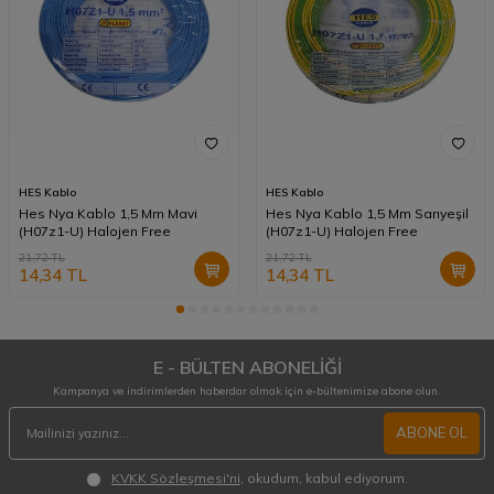
HES Kablo
HES Kablo
Hes Nya Kablo 1,5 Mm Mavi
Hes Nya Kablo 1,5 Mm Sarıyeşil
(H07z1-U) Halojen Free
(H07z1-U) Halojen Free
21,72
TL
21,72
TL
14,34
TL
14,34
TL
E - BÜLTEN ABONELİĞİ
Kampanya ve indirimlerden haberdar olmak için e-bültenimize abone olun.
ABONE OL
KVKK Sözleşmesi'ni
, okudum, kabul ediyorum.