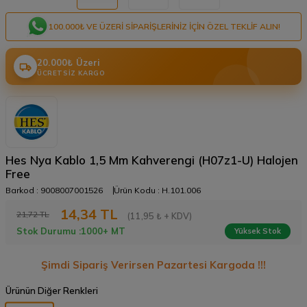
100.000₺ VE ÜZERI SIPARIŞLERINIZ IÇIN ÖZEL TEKLIF ALIN!
20.000₺ Üzeri
ÜCRETSIZ KARGO
Hes Nya Kablo 1,5 Mm Kahverengi (H07z1-U) Halojen
Free
Barkod :
9008007001526
Ürün Kodu :
H.101.006
14,34
TL
21,72
TL
(11,95 ₺ + KDV)
Stok Durumu :
1000+ MT
Yüksek Stok
Şimdi Sipariş Verirsen Pazartesi Kargoda !!!
Ürünün Diğer Renkleri