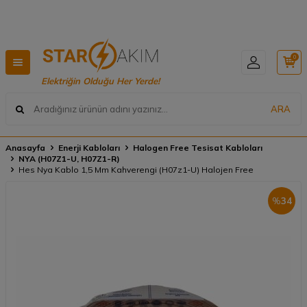
Hızlı Teslimat, Geniş Ürün Yelpazesi! 📦
0
Elektriğin Olduğu Her Yerde!
ARA
Anasayfa
Enerji Kabloları
Halogen Free Tesisat Kabloları
NYA (H07Z1-U, H07Z1-R)
Hes Nya Kablo 1,5 Mm Kahverengi (H07z1-U) Halojen Free
%
34