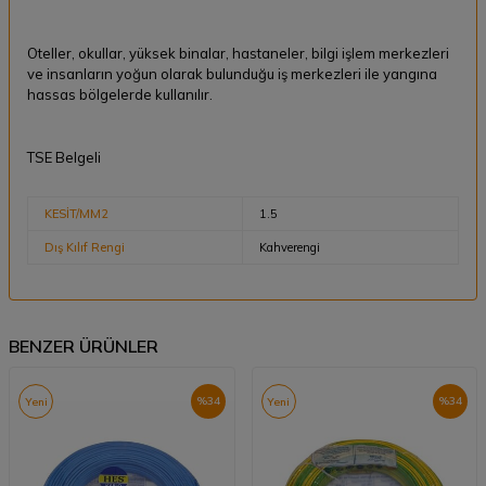
Oteller, okullar, yüksek binalar, hastaneler, bilgi işlem merkezleri
ve insanların yoğun olarak bulunduğu iş merkezleri ile yangına
hassas bölgelerde kullanılır.
TSE Belgeli
KESİT/MM2
1.5
Dış Kılıf Rengi
Kahverengi
BENZER ÜRÜNLER
%
34
%
34
Yeni
Yeni