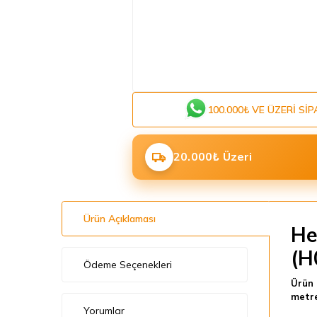
100.000₺ VE ÜZERI SIP
20.000₺ Üzeri
Ürün Açıklaması
He
(H
Ödeme Seçenekleri
Ürün 
metre
Yorumlar