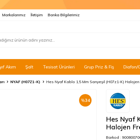
Markalarımız
İletişim
Banka Bilgilerimiz
yıf Akım
Şalt
Tesisat Ürünleri
Grup Priz & Fiş
Diafon/
arı
NYAF (H07Z1-K)
Hes Nyaf Kablo 1,5 Mm Sarıyeşil (H07z1-K) Halojen
%
34
Hes Nyaf K
Halojen Fr
Barkod :
90080070