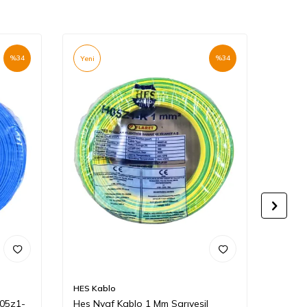
%
34
%
34
Yeni
Yeni
HES Kablo
HES K
H05z1-
Hes Nyaf Kablo 1 Mm Sarıyeşil
Hes N