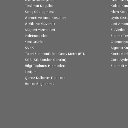
Teslimat Koşulları
Kablo Kana
Satış Sözleşmesi
Akım Korum
Garanti ve İade Koşulları
Uydu Sist
Gizlilik ve Güvenlik
Led Ampu
Müşteri Hizmetleri
El Aletleri
İndirimdekiler
Elektrik T
Yeni Ürünler
Otomasyo
KVKK
Sigorta K
Ticari Elektronik İleti Onay Metni (ETK)
Kontaktörl
SSS (Sık Sorulan Sorular)
Cata Aydı
Bilgi Toplumu Hizmetleri
Elektrikli 
İletişim
Çerez Kullanım Politikası
Banka Bilgilerimiz