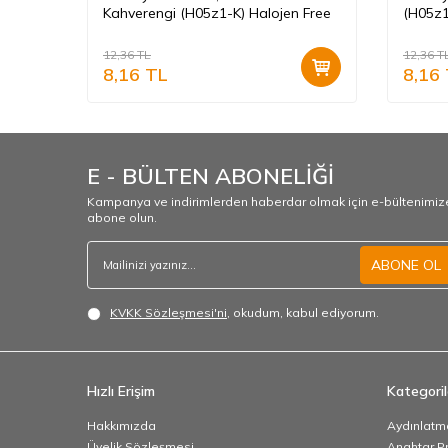
Kahverengi (H05z1-K) Halojen Free
(H05z1
12,36
TL
12,36
T
8,16
TL
8,16
E - BÜLTEN ABONELİĞİ
Kampanya ve indirimlerden haberdar olmak için e-bültenimiz
abone olun.
ABONE OL
KVKK Sözleşmesi'ni
, okudum, kabul ediyorum.
Hızlı Erişim
Kategoril
Hakkımızda
Aydınlatm
Üyelik Sözleşmesi
Anahtar Pr