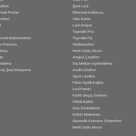
lları
Şerit Led
alı Prizler
Ethernet Kablosu
emleri
Viko Karre
l
Led Ampul
Topraklı Priz
esisat Malzemeleri
Topraklı Fiş
n Panosu
Wallwasher
utusu
Next Uydu Alıcısı
er
Ampul Çeşitleri
nlatma
Dış Mekan Aydınlatma
Araç Şarj İstasyonu
Audio Diafon
Spot Lamba
Fiber Optik Kablo
Led Panel
Kartlı Geçiş Sistemi
HDMI Kablo
Gaz Dedektörü
Kablo Makarası
Güvenlik Kamera Sistemleri
Next Uydu Alıcısı