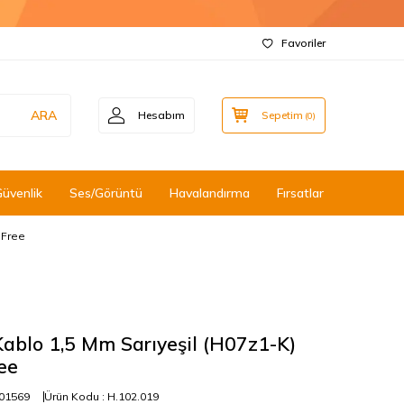
Favoriler
ARA
Hesabım
Sepetim
(
0
)
Güvenlik
Ses/Görüntü
Havalandırma
Fırsatlar
 Free
ablo 1,5 Mm Sarıyeşil (H07z1-K)
ee
01569
Ürün Kodu :
H.102.019