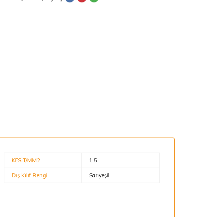
KESİT/MM2
1.5
Dış Kılıf Rengi
Sarıyeşil