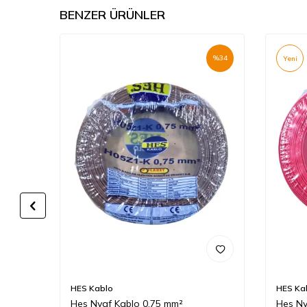
BENZER ÜRÜNLER
%
34
%
34
Yeni
HES Kablo
HES Ka
Hes Nyaf Kablo 0,75 mm²
Hes Ny