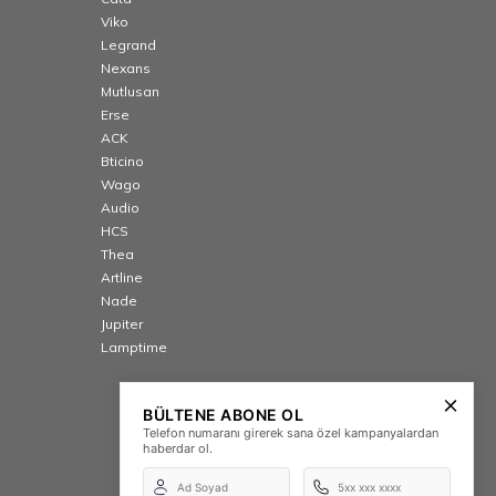
Viko
Legrand
Nexans
Mutlusan
Erse
ACK
Bticino
Wago
Audio
HCS
Thea
Artline
Nade
Jupiter
Lamptime
BÜLTENE ABONE OL
Telefon numaranı girerek sana özel kampanyalardan
haberdar ol.