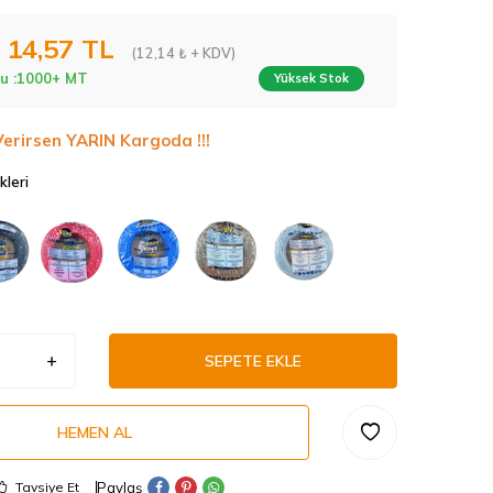
14,57
TL
(12,14 ₺ + KDV)
u :
1000+ MT
Yüksek Stok
Verirsen YARIN Kargoda !!!
kleri
SEPETE EKLE
HEMEN AL
Paylaş
Tavsiye Et