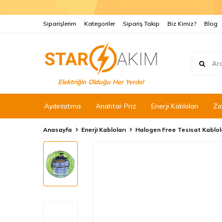
Siparişlerim
Kategoriler
Sipariş Takip
Biz Kimiz?
Blog
Elektriğin Olduğu Her Yerde!
Aydınlatma
Anahtar Priz
Enerji Kabloları
Za
Anasayfa
Enerji Kabloları
Halogen Free Tesisat Kablol