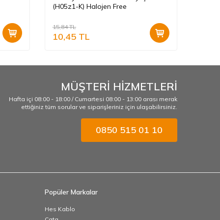
(H05z1-K) Halojen Free
K) Hal
15,84
TL
15,84
T
10,45
TL
10,4
MÜŞTERİ HİZMETLERİ
Hafta içi 08:00 - 18:00 / Cumartesi 08:00 - 13:00 arası merak
ettiğiniz tüm sorular ve siparişleriniz için ulaşabilirsiniz.
0850 515 01 10
Popüler Markalar
Hes Kablo
Cata