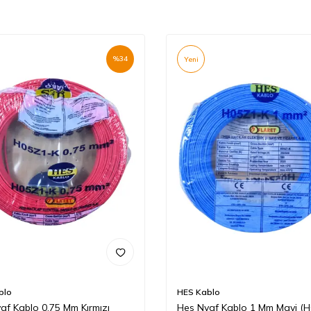
%
34
Yeni
blo
HES Kablo
af Kablo 0,75 Mm Kırmızı
Hes Nyaf Kablo 1 Mm Mavi (