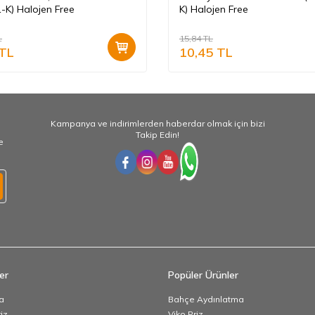
-K) Halojen Free
K) Halojen Free
L
15,84
TL
TL
10,45
TL
Kampanya ve indirimlerden haberdar olmak için bizi
Takip Edin!
e
er
Popüler Ürünler
a
Bahçe Aydınlatma
iz
Viko Priz