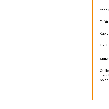
Yangı
En Yük
Kablo 
TSE Be
Kullan
Otelle
insanl
bölgel