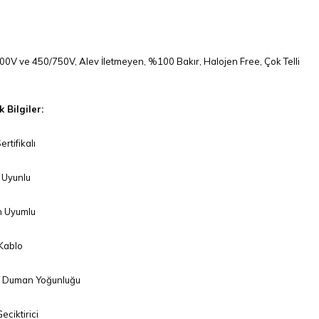
00V ve 450/750V, Alev İletmeyen, %100 Bakır, Halojen Free, Çok Telli
 Bilgiler:
rtifikalı
Uyunlu
 Uyumlu
 Kablo
 Duman Yoğunluğu
eciktirici