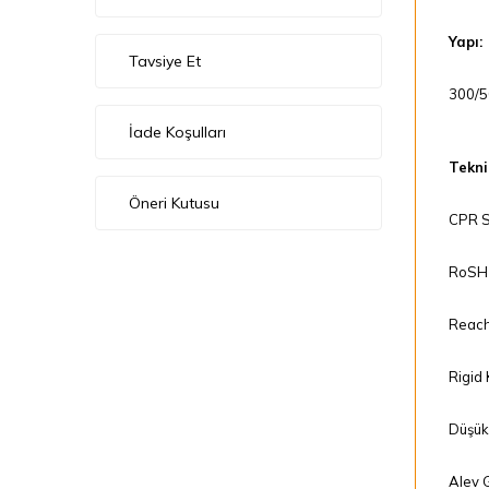
Yapı:
Tavsiye Et
300/5
İade Koşulları
Teknik
Öneri Kutusu
CPR Se
RoSH 
Reach
Rigid
Düşük
Alev G