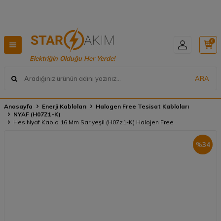
Hızlı Teslimat, Geniş Ürün Yelpazesi! 📦
0
Elektriğin Olduğu Her Yerde!
ARA
Anasayfa
Enerji Kabloları
Halogen Free Tesisat Kabloları
NYAF (H07Z1-K)
Hes Nyaf Kablo 16 Mm Sarıyeşil (H07z1-K) Halojen Free
%
34