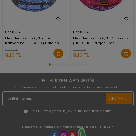
HES Kablo
HES Kablo
Hes Nyaf Kablo 0,75 mm²
Hes Nyaf Kablo 0,75 Mm Kırmızı
Kahverengi (H05z1-K) Halojen
(H05z1-K) Halojen Free
Free
12,36
TL
12,36
TL
8,16
TL
8,16
TL
E - BÜLTEN ABONELİĞİ
Kampanya ve indirimlerden haberdar olmak için e-bültenimize abone olun.
ABONE OL
KVKK Sözleşmesi'ni
, okudum, kabul ediyorum.
Kampanya ve indirimlerden haberdar olmak için bizi Takip Edin!