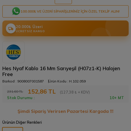
100.000₺ VE ÜZERI SIPARIŞLERINIZ IÇIN ÖZEL TEKLIF ALIN!
20.000₺ Üzeri
ÜCRETSIZ KARGO
Hes Nyaf Kablo 16 Mm Sarıyeşil (H07z1-K) Halojen
Free
Barkod :
9008007001587
Ürün Kodu :
H.102.059
152,86
TL
231,60
TL
(127,38 ₺ + KDV)
Stok Durumu :
10+ MT
Şimdi Sipariş Verirsen Pazartesi Kargoda !!!
Ürünün Diğer Renkleri