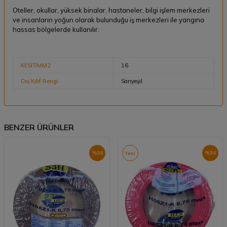
Oteller, okullar, yüksek binalar, hastaneler, bilgi işlem merkezleri
ve insanların yoğun olarak bulunduğu iş merkezleri ile yangına
hassas bölgelerde kullanılır.
KESİT/MM2
16
Dış Kılıf Rengi
Sarıyeşil
BENZER ÜRÜNLER
%
34
%
34
Yeni