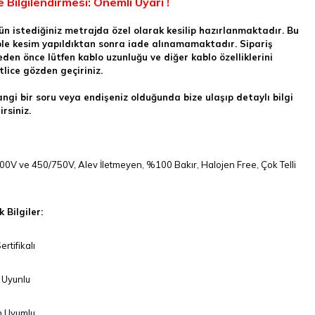
e Bilgilendirmesi: Önemli Uyarı !
ün istediğiniz metrajda özel olarak kesilip hazırlanmaktadır. Bu
le kesim yapıldıktan sonra
iade alınamamaktadır.
Sipariş
den önce lütfen kablo uzunluğu ve diğer kablo özelliklerini
tlice gözden geçiriniz.
ngi bir soru veya endişeniz olduğunda bize ulaşıp detaylı bilgi
irsiniz.
00V ve 450/750V, Alev İletmeyen, %100 Bakır, Halojen Free, Çok Telli
 Bilgiler:
rtifikalı
Uyunlu
 Uyumlu