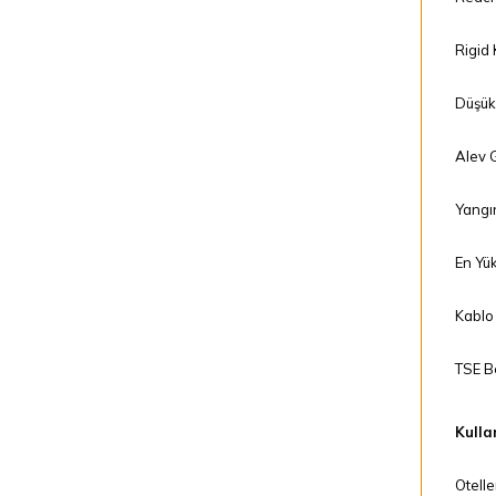
Rigid
Düşük
Alev G
Yangı
En Yük
Kablo 
TSE Be
Kullan
Otelle