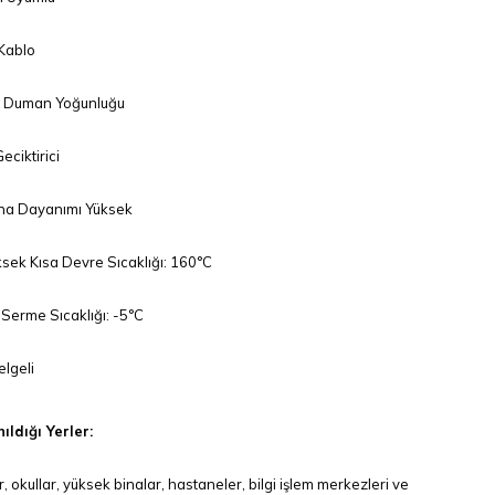
 Kablo
 Duman Yoğunluğu
eciktirici
na Dayanımı Yüksek
sek Kısa Devre Sıcaklığı: 160°C
Serme Sıcaklığı: -5°C
lgeli
ıldığı Yerler:
r, okullar, yüksek binalar, hastaneler, bilgi işlem merkezleri ve