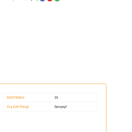
KESİT/MM2
35
Dış Kılıf Rengi
Sarıyeşil