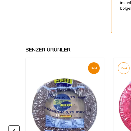
insanl
bölgel
BENZER ÜRÜNLER
%
34
%
34
Yeni