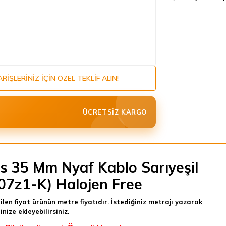
ARIŞLERINIZ IÇIN ÖZEL TEKLIF ALIN!
ÜCRETSIZ KARGO
s 35 Mm Nyaf Kablo Sarıyeşil
07z1-K) Halojen Free
tilen fiyat ürünün metre fiyatıdır. İstediğiniz metrajı yazarak
inize ekleyebilirsiniz.