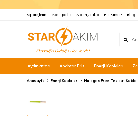
Siparişlerim
Kategoriler
Sipariş Takip
Biz Kimiz?
Blog
Elektriğin Olduğu Her Yerde!
Aydınlatma
Anahtar Priz
Enerji Kabloları
Za
Anasayfa
Enerji Kabloları
Halogen Free Tesisat Kablol