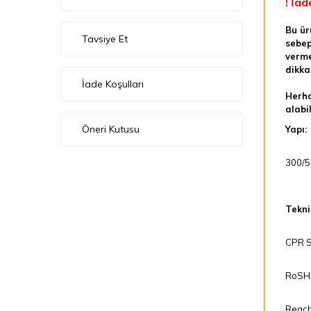
! İad
Bu ür
Tavsiye Et
sebep
verme
dikka
İade Koşulları
Herha
alabil
Öneri Kutusu
Yapı:
300/5
Teknik
CPR Se
RoSH 
Reach