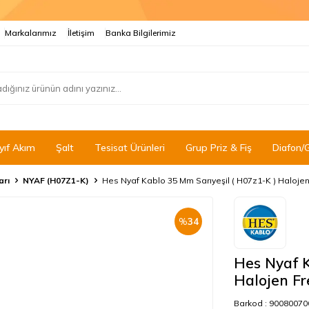
Markalarımız
İletişim
Banka Bilgilerimiz
yıf Akım
Şalt
Tesisat Ürünleri
Grup Priz & Fiş
Diafon/
arı
NYAF (H07Z1-K)
Hes Nyaf Kablo 35 Mm Sarıyeşil ( H07z1-K ) Haloje
%
34
Hes Nyaf K
Halojen Fr
Barkod :
90080070