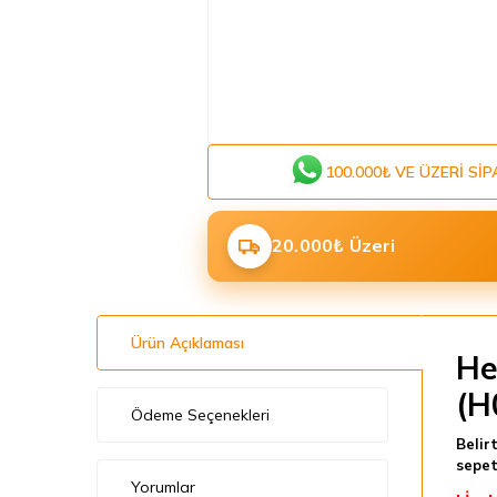
100.000₺ VE ÜZERI SIP
20.000₺ Üzeri
Ürün Açıklaması
He
(H
Ödeme Seçenekleri
Belir
sepet
Yorumlar