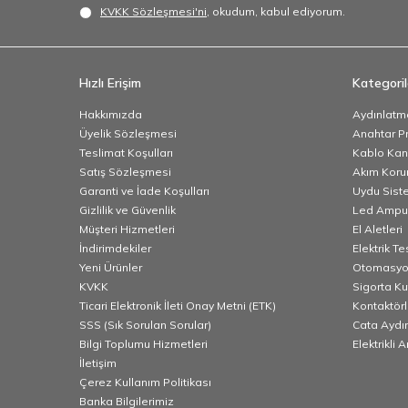
KVKK Sözleşmesi'ni
, okudum, kabul ediyorum.
Hızlı Erişim
Kategoril
Hakkımızda
Aydınlatm
Üyelik Sözleşmesi
Anahtar Pr
Teslimat Koşulları
Kablo Kana
Satış Sözleşmesi
Akım Korum
Garanti ve İade Koşulları
Uydu Sist
Gizlilik ve Güvenlik
Led Ampu
Müşteri Hizmetleri
El Aletleri
İndirimdekiler
Elektrik T
Yeni Ürünler
Otomasyo
KVKK
Sigorta K
Ticari Elektronik İleti Onay Metni (ETK)
Kontaktörl
SSS (Sık Sorulan Sorular)
Cata Aydı
Bilgi Toplumu Hizmetleri
Elektrikli 
İletişim
Çerez Kullanım Politikası
Banka Bilgilerimiz