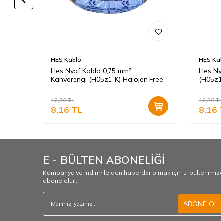
HES Kablo
HES Ka
rengi
Hes Nyaf Kablo 0,75 mm²
Hes Ny
Kahverengi (H05z1-K) Halojen Free
(H05z1
12,36
TL
12,36
T
8,16
TL
8,16
E - BÜLTEN ABONELİĞİ
Kampanya ve indirimlerden haberdar olmak için e-bültenimiz
abone olun.
ABONE OL