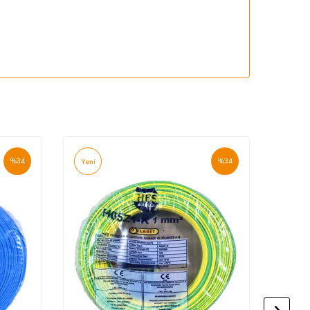
%
34
%
34
Yeni
Yeni