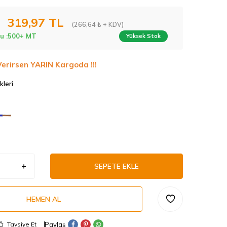
319,97
TL
(266,64 ₺ + KDV)
u :
500+ MT
Yüksek Stok
Verirsen YARIN Kargoda !!!
kleri
SEPETE EKLE
HEMEN AL
Paylaş
Tavsiye Et