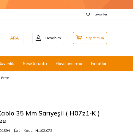
Favoriler
ARA
Hesabım
Sepetim
(
0
)
Güvenlik
Ses/Görüntü
Havalandırma
Fırsatlar
n Free
ablo 35 Mm Sarıyeşil ( H07z1-K )
ee
01594
Ürün Kodu :
H.102.072