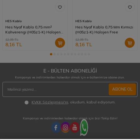
HES Kablo
HES Kablo
Hes Nyaf Kablo 0,75 mm²
Hes Nyaf Kablo 0,75 Mm Kırmızı
Kahverengi (H05z1-K) Halojen
(H05z1-K) Halojen Free
Free
12,36
TL
12,36
TL
8,16
TL
8,16
TL
E - BÜLTEN ABONELİĞİ
Kampanya ve indirimlerden haberdar olmak için e-bültenimize abone olun.
ABONE OL
KVKK Sözleşmesi'ni
, okudum, kabul ediyorum.
Kampanya ve indirimlerden haberdar olmak için bizi Takip Edin!