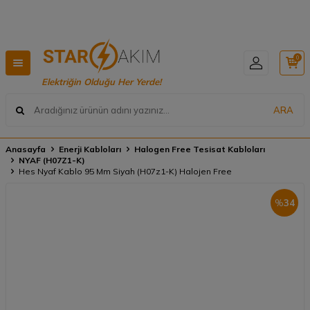
Hızlı Teslimat, Geniş Ürün Yelpazesi! 📦
0
Elektriğin Olduğu Her Yerde!
ARA
Anasayfa
Enerji Kabloları
Halogen Free Tesisat Kabloları
NYAF (H07Z1-K)
Hes Nyaf Kablo 95 Mm Siyah (H07z1-K) Halojen Free
%
34