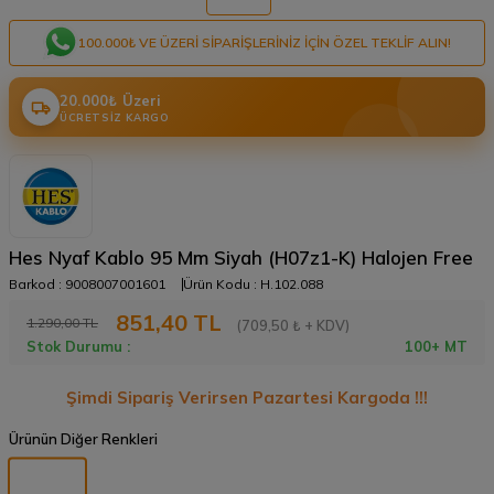
100.000₺ VE ÜZERI SIPARIŞLERINIZ IÇIN ÖZEL TEKLIF ALIN!
20.000₺ Üzeri
ÜCRETSIZ KARGO
Hes Nyaf Kablo 95 Mm Siyah (H07z1-K) Halojen Free
Barkod :
9008007001601
Ürün Kodu :
H.102.088
851,40
TL
1.290,00
TL
(709,50 ₺ + KDV)
Stok Durumu :
100+ MT
Şimdi Sipariş Verirsen Pazartesi Kargoda !!!
Ürünün Diğer Renkleri