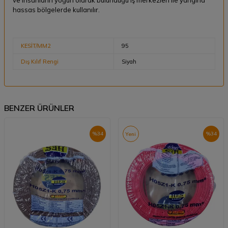
ve insanların yoğun olarak bulunduğu iş merkezleri ile yangına
hassas bölgelerde kullanılır.
KESİT/MM2
95
Dış Kılıf Rengi
Siyah
BENZER ÜRÜNLER
%
34
%
34
Yeni