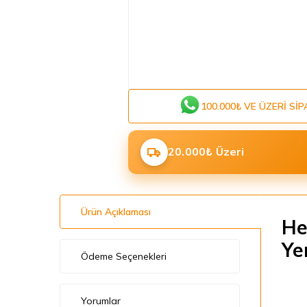
100.000₺ VE ÜZERI SIP
20.000₺ Üzeri
Ürün Açıklaması
He
Ye
Ödeme Seçenekleri
Yorumlar