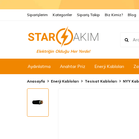
Siparişlerim
Kategoriler
Sipariş Takip
Biz Kimiz?
Blog
Elektriğin Olduğu Her Yerde!
Aydınlatma
Anahtar Priz
Enerji Kabloları
Za
Anasayfa
Enerji Kabloları
Tesisat Kabloları
NYY Kab