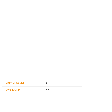
Damar Sayısı
3
KESİT/MM2
35