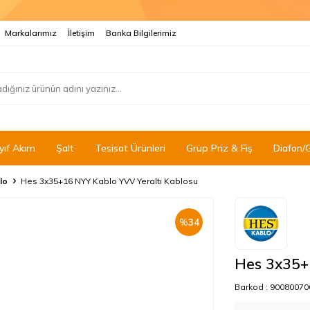
Markalarımız
İletişim
Banka Bilgilerimiz
yıf Akım
Şalt
Tesisat Ürünleri
Grup Priz & Fiş
Diafon/
lo
Hes 3x35+16 NYY Kablo YVV Yeraltı Kablosu
%
34
Hes 3x35+
Barkod :
90080070