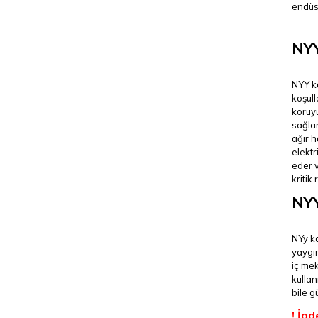
endüst
NYY
NYY ka
koşull
koruy
sağlar
ağır h
elektr
eder v
kritik 
NYY
NYy ka
yaygın
iç me
kullan
bile g
! İad