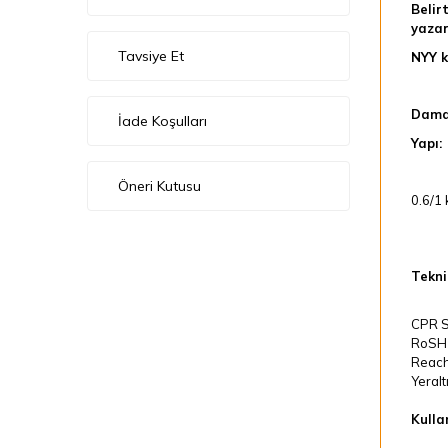
Belir
yazar
Tavsiye Et
NYY k
Dama
İade Koşulları
Yapı:
Öneri Kutusu
0.6/1 
Teknik
CPR Se
RoSH
Reach
Yeralt
Kullan