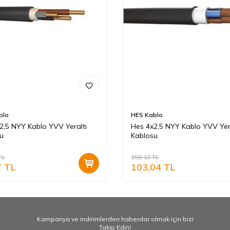
blo
HES Kablo
2,5 NYY Kablo YVV Yeraltı
Hes 4x2,5 NYY Kablo YVV Yer
u
Kablosu
TL
156,12
TL
7
TL
103,04
TL
Kampanya ve indirimlerden haberdar olmak için bizi
Takip Edin!