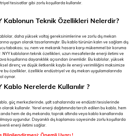
riyel tesisatlar gibi zorlu koşullarda kullanılır.
 Kablonun Teknik Özellikleri Nelerdir?
blolar, daha yüksek voltaj gereksinimlerine ve zorlu dış mekan
arına uygun olarak tasarlanmıştır. Bu kablo türünün kalın ve sağlam dış
ucu tabakası, su, nem ve mekanik hasara karşı mükemmel bir koruma
. NYY kabloların teknik özellikleri, uzun mesafelerde enerji iletimi ve
ava koşullarına dayanıklılık açısından önemlidir. Bu kablolar, yüksek
iksel direnç ve düşük iletkenlik kaybı ile enerji verimliliğini maksimize
e bu özellikler, özellikle endüstriyel ve dış mekan uygulamalarında
rol oynar.
 Kablo Nerelerde Kullanılır ?
blo, güç merkezlerinde, şalt sahalarında ve endüstri tesislerinde
 olarak kullanılır. Yerel enerji dağıtımında tercih edilen bu kablo, hem
kanda hem de dış mekanda, toprak altında veya kablo kanallarında
ılmaya uygundur. Dayanıklı dış kaplaması sayesinde zorlu koşullarda
üvenli enerji iletimi sağlar.
e Bilgilendirmesi: Önemli Uyarı !