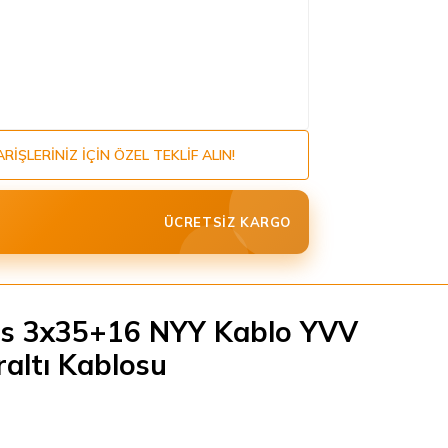
ARIŞLERINIZ IÇIN ÖZEL TEKLIF ALIN!
ÜCRETSIZ KARGO
s 3x35+16 NYY Kablo YVV
raltı Kablosu