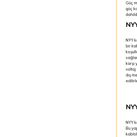
Güç me
güç ka
dahild
NYY
NYY ka
bir ka
koşull
sağlam
karşı 
voltaj
dış me
edilirl
NYY
NYY ka
Bu yap
kablol