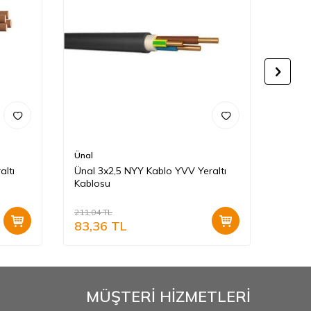
Ünal
HES K
altı
Ünal 3x2,5 NYY Kablo YVV Yeraltı
Hes 4
Kablosu
Kablo
211,04
TL
104,88
83,36
TL
69,2
MÜŞTERİ HİZMETLERİ