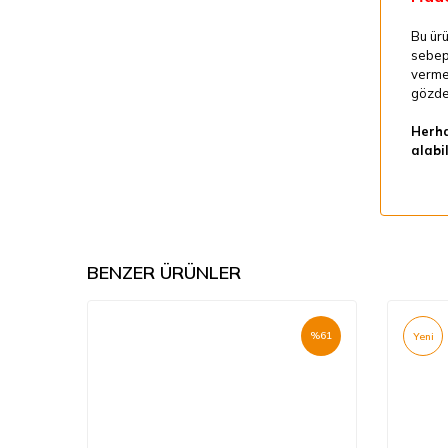
Bu ürü
sebep
vermed
gözden
Herha
alabil
BENZER ÜRÜNLER
%
61
%
61
Yeni