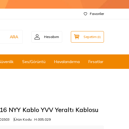
Favoriler
ARA
Hesabım
Sepetim
(
0
)
Güvenlik
Ses/Görüntü
Havalandırma
Fırsatlar
16 NYY Kablo YVV Yeraltı Kablosu
01503
Ürün Kodu :
H.005.029