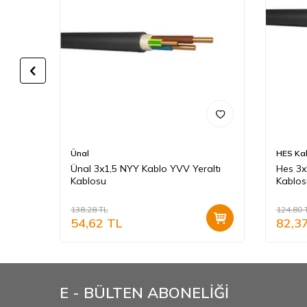
Ünal
HES Ka
Ünal 3x1,5 NYY Kablo YVV Yeraltı
Hes 3x
Kablosu
Kablos
138,28
TL
124,80
54,62
TL
82,3
E - BÜLTEN ABONELİĞİ