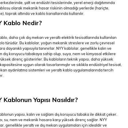
rkezlerinde, şalt ve endüstri tesislerinde, yerel enerji dağıtımında
blosu olarak mekanik hasar riskinin olmadığı yerlerde (hariçte,
e), toprak altında ve kablo kanallarında kullanılır.
 Kablo Nedir?
blo, daha çok dış mekan ve yeraltı elektrik tesisatlarında kullanılan
blo türüdür. Bu kablolar, yoğun mekanik streslere ve zorlu çevresel
ara dayanıklı yapısıyla tanınırlar. NYY kablolar, genellikle kalın ve
 dış koruyucu tabakaya sahip olup, suya, nem ve kimyasal etkilere
yüksek direnç gösterirler. Bu kabloların teknik yapısı, daha yüksek
 kapasitesine uygun olarak tasarlanmıştır ve sıklıkla endüstriyel tesisat,
kan aydınlatma sistemleri ve yeraltı kablo uygulamalarında tercih
er.
 Kablonun Yapısı Nasıldır?
blonun yapısı, kalın ve sağlam dış koruyucu tabaka ile dikkat çeker.
ı, su, nem ve mekanik hasara karşı yüksek direnç sağlar. NYY
ar, genellikle yeraltı ve dış mekan uygulamaları için idealdir ve