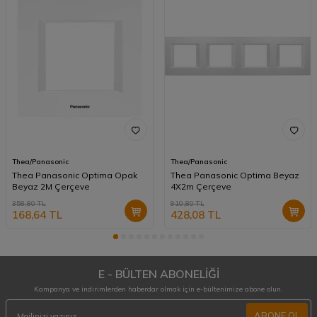
Thea/Panasonic
Thea/Panasonic
Thea Panasonic Optima Opak
Thea Panasonic Optima Beyaz
Beyaz 2M Çerçeve
4X2m Çerçeve
358,80
TL
910,80
TL
168,64
TL
428,08
TL
E - BÜLTEN ABONELİĞİ
Kampanya ve indirimlerden haberdar olmak için e-bültenimize abone olun.
ABONE OL