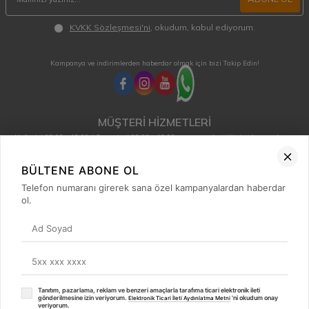
KVKK Sözleşmesi'ni
, okudum, kabul ediyorum.
Kampanya ve indirimlerden haberdar olmak için bizi Takip Edin!
MÜŞTERİ HİZMETLERİ
Hafta içi 08:00 - 18:00 / Cumartesi 08:00 - 13:00 arası merak ettiğiniz tüm sorular ve
siparişleriniz için ulaşabilirsiniz.
0850 515 01 10
BÜLTENE ABONE OL
Telefon numaranı girerek sana özel kampanyalardan haberdar
ol.
Hızlı Erişim
Kategoriler
Popüler Ürünler
Popüler Markalar
Tanıtım, pazarlama, reklam ve benzeri amaçlarla tarafıma ticari elektronik ileti
gönderilmesine izin veriyorum.
'ni okudum onay
⚡
Elektronik Ticari İleti Aydınlatma Metni
İLETİŞİM
veriyorum.