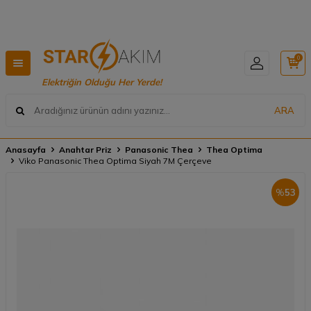
Hızlı Teslimat, Geniş Ürün Yelpazesi! 📦
0
Elektriğin Olduğu Her Yerde!
ARA
Anasayfa
Anahtar Priz
Panasonic Thea
Thea Optima
Viko Panasonic Thea Optima Siyah 7M Çerçeve
%
53