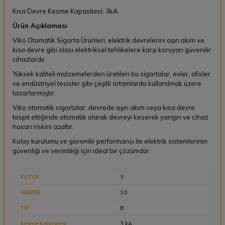
Kısa Devre Kesme Kapasitesi: 3kA
Ürün Açıklaması
Viko Otomatik Sigorta Ürünleri, elektrik devrelerini aşırı akım ve
kısa devre gibi olası elektriksel tehlikelere karşı koruyan güvenilir
cihazlardır.
Yüksek kaliteli malzemelerden üretilen bu sigortalar, evler, ofisler
ve endüstriyel tesisler gibi çeşitli ortamlarda kullanılmak üzere
tasarlanmıştır.
Viko otomatik sigortalar, devrede aşırı akım veya kısa devre
tespit ettiğinde otomatik olarak devreyi keserek yangın ve cihaz
hasarı riskini azaltır.
Kolay kurulumu ve güvenilir performansı ile elektrik sistemlerinin
güvenliği ve verimliliği için ideal bir çözümdür.
KUTUP
3
AMPER
10
TİP
B
Kesme Kapasitesi
3 kA