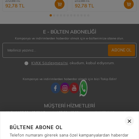
272,88
TL
272,88
TL
92,78
TL
92,78
TL
E - BÜLTEN ABONELİĞİ
Kampanya ve indirimlerden haberdar olmak için e-bültenimize abone olun.
ABONE OL
KVKK Sözleşmesi'ni
, okudum, kabul ediyorum.
Kampanya ve indirimlerden haberdar olmak için bizi Takip Edin!
MÜŞTERİ HİZMETLERİ
Hafta içi 08:00 - 18:00 / Cumartesi 08:00 - 13:00 arası merak ettiğiniz tüm sorular ve
siparişleriniz için ulaşabilirsiniz.
0850 515 01 10
BÜLTENE ABONE OL
Telefon numaranı girerek sana özel kampanyalardan haberdar