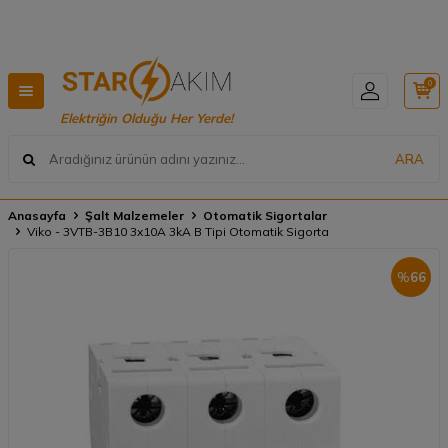
Hızlı Teslimat, Geniş Ürün Yelpazesi! 📦
0
Elektriğin Olduğu Her Yerde!
ARA
Anasayfa
Şalt Malzemeler
Otomatik Sigortalar
Viko - 3VTB-3B10 3x10A 3kA B Tipi Otomatik Sigorta
%
66