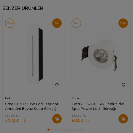
BENZER ÜRÜNLER
%
60
%
60
Yeni
Yeni
Cata
Cata
Cata CT-5172 3W Ledli Koridor
Cata CT-5270 1,5W Ledli Yıldız
Armatürü Beyaz Kasa Günışığı
Spot Power Ledli Günışığı
780,00
TL
150,00
TL
312,00
TL
60,00
TL