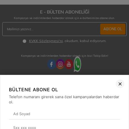
E - BÜLTEN ABONELİĞİ
Kampanya ve indirimlerden haberdar olmak için e-bültenimize abone olun.
ABONE OL
KVKK Sözleşmesi'ni
, okudum, kabul ediyorum.
Kampanya ve indirimlerden haberdar olmak için bizi Takip Edin!
MÜŞTERİ HİZMETLERİ
Hafta içi 08:00 - 18:00 / Cumartesi 08:00 - 13:00 arası merak ettiğiniz tüm sorular ve
BÜLTENE ABONE OL
siparişleriniz için ulaşabilirsiniz.
Telefon numaranı girerek sana özel kampanyalardan haberdar
0850 515 01 10
ol.
Hızlı Erişim
Kategoriler