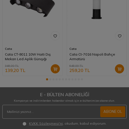
Cata
Cata
Cata CT-8011 10W Haiti Dış
Cata Ct-7016 Napoli Bahçe
Mekan Led Aplik Günışığı
Armatürü
348,00
TL
648,00
TL
139,20
TL
259,20
TL
E - BÜLTEN ABONELİĞİ
Kampanya ve indirimlerden haberdar olmak için e-bültenimize abone olun.
ABONE OL
KVKK Sözleşmesi'ni
, okudum, kabul ediyorum.