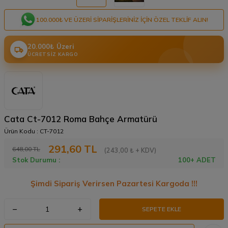
100.000₺ VE ÜZERI SIPARIŞLERINIZ IÇIN ÖZEL TEKLIF ALIN!
20.000₺ Üzeri
ÜCRETSIZ KARGO
Cata Ct-7012 Roma Bahçe Armatürü
Ürün Kodu :
CT-7012
291,60
TL
648,00
TL
(243,00 ₺ + KDV)
Stok Durumu :
100+ ADET
Şimdi Sipariş Verirsen Pazartesi Kargoda !!!
SEPETE EKLE