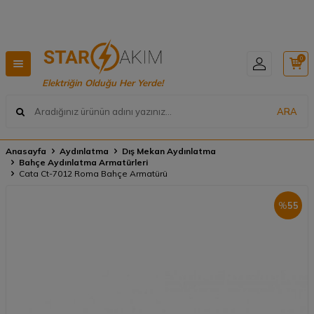
KARGO 🚚
Hızlı Teslimat, Geniş Ürün Yelpazesi! 
0
Elektriğin Olduğu Her Yerde!
ARA
Anasayfa
Aydınlatma
Dış Mekan Aydınlatma
Bahçe Aydınlatma Armatürleri
Cata Ct-7012 Roma Bahçe Armatürü
%
55