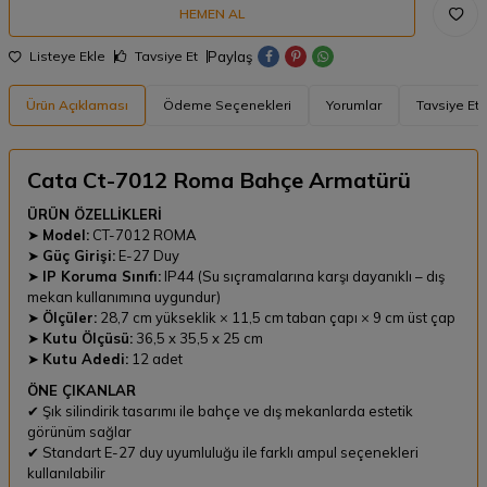
HEMEN AL
Paylaş
Listeye Ekle
Tavsiye Et
Ürün Açıklaması
Ödeme Seçenekleri
Yorumlar
Tavsiye Et
Cata Ct-7012 Roma Bahçe Armatürü
ÜRÜN ÖZELLİKLERİ
➤
Model:
CT-7012 ROMA
➤
Güç Girişi:
E-27 Duy
➤
IP Koruma Sınıfı:
IP44 (Su sıçramalarına karşı dayanıklı – dış
mekan kullanımına uygundur)
➤
Ölçüler:
28,7 cm yükseklik × 11,5 cm taban çapı × 9 cm üst çap
➤
Kutu Ölçüsü:
36,5 x 35,5 x 25 cm
➤
Kutu Adedi:
12 adet
ÖNE ÇIKANLAR
✔ Şık silindirik tasarımı ile bahçe ve dış mekanlarda estetik
görünüm sağlar
✔ Standart E-27 duy uyumluluğu ile farklı ampul seçenekleri
kullanılabilir