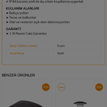
✔ IP44 koruma sınıfı ile dış ortam koşullarına uygunluk
KULLANIM ALANLARI
➤ Bahçe yolları
➤ Teras ve balkonlar
➤ Otel ve restoran açık alan dekorasyonları
GARANTİ
➤ 1 Yıl Resmi Cata Garantisi
Enerji Tüketimi (Watt)
Duylu
Kasa Rengi
Siyah
BENZER ÜRÜNLER
%
60
%
60
Yeni