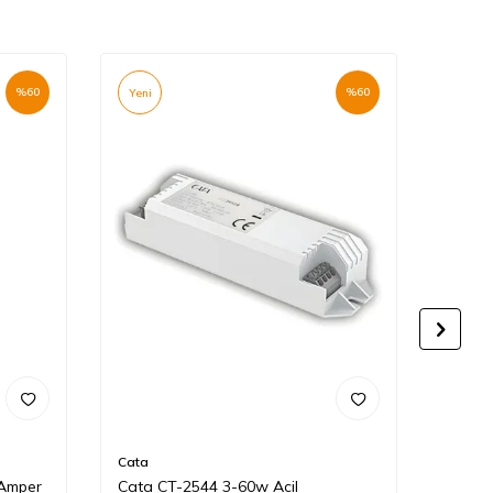
%
60
%
60
Yeni
Yeni
Cata
Cata
Amper
Cata CT-2544 3-60w Acil
Cata 