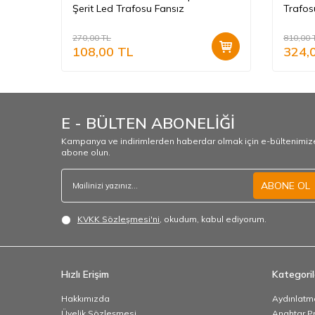
ız
Şerit Led Trafosu Fansız
Trafos
270,00
TL
810,00
108,00
TL
324,
E - BÜLTEN ABONELİĞİ
Kampanya ve indirimlerden haberdar olmak için e-bültenimiz
abone olun.
ABONE OL
KVKK Sözleşmesi'ni
, okudum, kabul ediyorum.
Hızlı Erişim
Kategoril
Hakkımızda
Aydınlatm
Üyelik Sözleşmesi
Anahtar Pr