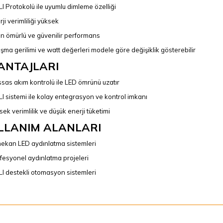
I Protokolü ile uyumlu dimleme özelliği
ji verimliliği yüksek
n ömürlü ve güvenilir performans
ışma gerilimi ve watt değerleri modele göre değişiklik gösterebilir
ANTAJLARI
sas akım kontrolü ile LED ömrünü uzatır
I sistemi ile kolay entegrasyon ve kontrol imkanı
sek verimlilik ve düşük enerji tüketimi
LLANIM ALANLARI
mekan LED aydınlatma sistemleri
fesyonel aydınlatma projeleri
I destekli otomasyon sistemleri