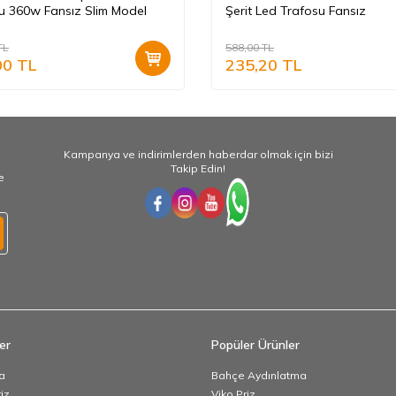
u 360w Fansız Slim Model
Şerit Led Trafosu Fansız
TL
588,00
TL
00
TL
235,20
TL
Kampanya ve indirimlerden haberdar olmak için bizi
Takip Edin!
e
er
Popüler Ürünler
a
Bahçe Aydınlatma
iz
Viko Priz