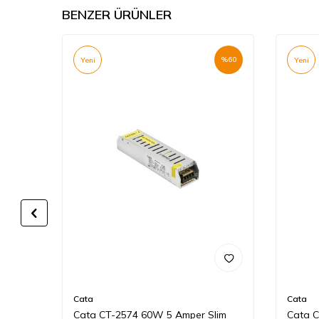
BENZER ÜRÜNLER
%
60
%
60
Yeni
Yeni
Cata
Cata
 Led
Cata CT-2574 60W 5 Amper Slim
Cata C