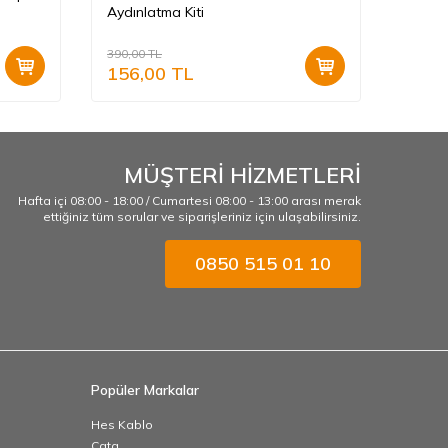
Aydınlatma Kiti
(150w)
390,00
TL
528,00
156,00
TL
211,
MÜŞTERİ HİZMETLERİ
Hafta içi 08:00 - 18:00 / Cumartesi 08:00 - 13:00 arası merak
ettiğiniz tüm sorular ve siparişleriniz için ulaşabilirsiniz.
0850 515 01 10
Popüler Markalar
Hes Kablo
Cata