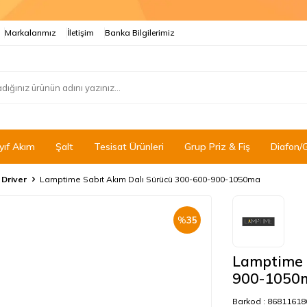
Markalarımız
İletişim
Banka Bilgilerimiz
yıf Akım
Şalt
Tesisat Ürünleri
Grup Priz & Fiş
Diafon/
 Driver
Lamptime Sabıt Akım Dalı Sürücü 300-600-900-1050ma
%
35
Lamptime 
900-1050
Barkod :
86811618