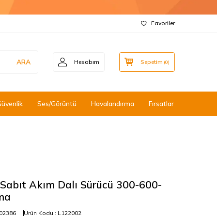
Favoriler
ARA
Hesabım
Sepetim
(
0
)
Güvenlik
Ses/Görüntü
Havalandırma
Fırsatlar
Sabıt Akım Dalı Sürücü 300-600-
ma
02386
Ürün Kodu :
L122002