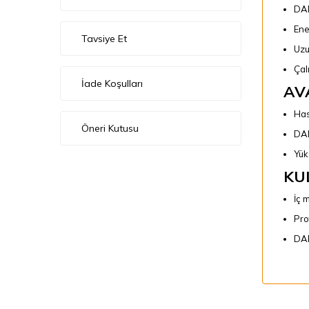
DAL
Ener
Tavsiye Et
Uzu
Çal
İade Koşulları
AV
Has
Öneri Kutusu
DAL
Yük
KU
İç 
Pro
DAL