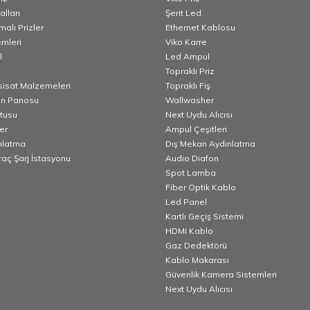
lları
Şerit Led
alı Prizler
Ethernet Kablosu
emleri
Viko Karre
l
Led Ampul
Topraklı Priz
esisat Malzemeleri
Topraklı Fiş
n Panosu
Wallwasher
utusu
Next Uydu Alıcısı
er
Ampul Çeşitleri
nlatma
Dış Mekan Aydınlatma
Araç Şarj İstasyonu
Audio Diafon
Spot Lamba
Fiber Optik Kablo
Led Panel
Kartlı Geçiş Sistemi
HDMI Kablo
Gaz Dedektörü
Kablo Makarası
Güvenlik Kamera Sistemleri
Next Uydu Alıcısı