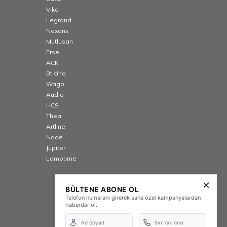
Viko
Legrand
Nexans
Mutlusan
Erse
ACK
Bticino
Wago
Audio
HCS
Thea
Artline
Nade
Jupiter
Lamptime
BÜLTENE ABONE OL
Telefon numaranı girerek sana özel kampanyalardan
haberdar ol.