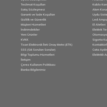
Teslimat Koşulları
Kablo Kana
Satış Sözleşmesi
Akım Korum
Garanti ve İade Koşulları
Uydu Sist
Gizlilik ve Güvenlik
Led Ampu
Müşteri Hizmetleri
El Aletleri
İndirimdekiler
Elektrik T
Yeni Ürünler
Otomasyo
KVKK
Sigorta K
Ticari Elektronik İleti Onay Metni (ETK)
Kontaktörl
SSS (Sık Sorulan Sorular)
Cata Aydı
Bilgi Toplumu Hizmetleri
Elektrikli 
İletişim
Çerez Kullanım Politikası
Banka Bilgilerimiz