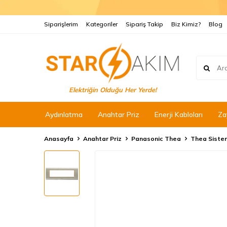
Siparişlerim
Kategoriler
Sipariş Takip
Biz Kimiz?
Blog
Elektriğin Olduğu Her Yerde!
Aydınlatma
Anahtar Priz
Enerji Kabloları
Za
Anasayfa
Anahtar Priz
Panasonic Thea
Thea Siste