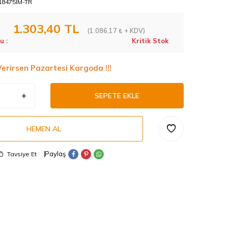
8475IM-TR
1.303,40
TL
(1.086,17 ₺ + KDV)
u :
Kritik Stok
Verirsen Pazartesi Kargoda !!!
SEPETE EKLE
HEMEN AL
Paylaş
Tavsiye Et