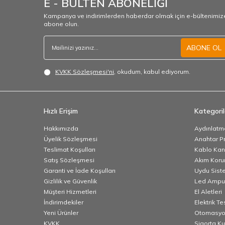
E - BÜLTEN ABONELİĞİ
Kampanya ve indirimlerden haberdar olmak için e-bültenimiz
abone olun.
ABONE OL
KVKK Sözleşmesi'ni
, okudum, kabul ediyorum.
Hızlı Erişim
Kategoril
Hakkımızda
Aydınlatm
Üyelik Sözleşmesi
Anahtar Pr
Teslimat Koşulları
Kablo Kana
Satış Sözleşmesi
Akım Korum
Garanti ve İade Koşulları
Uydu Sist
Gizlilik ve Güvenlik
Led Ampu
Müşteri Hizmetleri
El Aletleri
İndirimdekiler
Elektrik T
Yeni Ürünler
Otomasyo
KVKK
Sigorta K