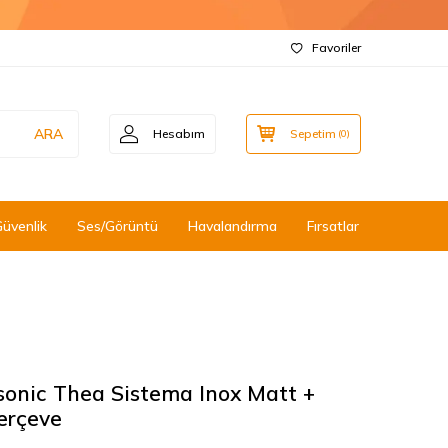
Favoriler
ARA
Hesabım
Sepetim
(
0
)
Güvenlik
Ses/Görüntü
Havalandırma
Fırsatlar
onic Thea Sistema Inox Matt +
erçeve