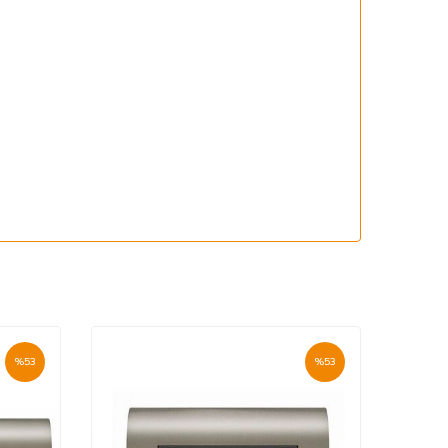
%
53
%
53