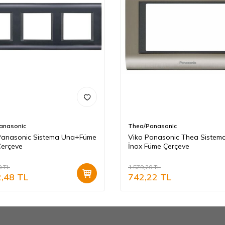
anasonic
Thea/Panasonic
Panasonic Sistema Una+Füme
Viko Panasonic Thea Sistem
erçeve
İnox Füme Çerçeve
0
TL
1.579,20
TL
2,48
TL
742,22
TL