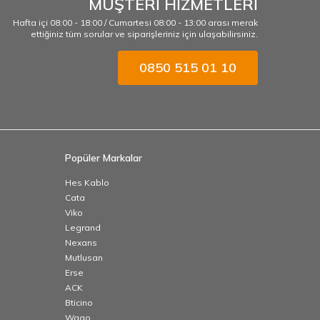
MÜŞTERİ HİZMETLERİ
Hafta içi 08:00 - 18:00 / Cumartesi 08:00 - 13:00 arası merak
ettiğiniz tüm sorular ve siparişleriniz için ulaşabilirsiniz.
0850 515 01 10
Popüler Markalar
Hes Kablo
Cata
Viko
Legrand
Nexans
Mutlusan
Erse
ACK
Bticino
Wago