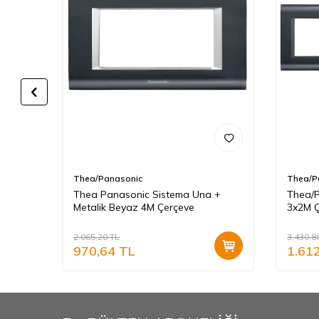
Thea/Panasonic
Thea/P
a Una
Thea Panasonic Sistema Una +
Thea/
Metalik Beyaz 4M Çerçeve
3x2M Ç
2.065,20
TL
3.430,8
970,64
TL
1.61