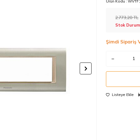
Ürün Kodu :
WVTF1
2.773,20
TL
Stok Durum
Şimdi Sipariş 
Listeye Ekle