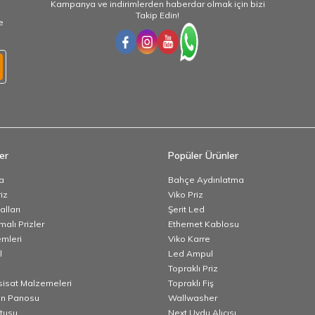
Kampanya ve indirimlerden haberdar olmak için bizi
Takip Edin!
e
er
Popüler Ürünler
a
Bahçe Aydınlatma
iz
Viko Priz
lları
Şerit Led
alı Prizler
Ethernet Kablosu
emleri
Viko Karre
l
Led Ampul
Topraklı Priz
esisat Malzemeleri
Topraklı Fiş
n Panosu
Wallwasher
utusu
Next Uydu Alıcısı