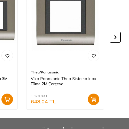
Thea/Panasonic
Thea/
a 3M
Viko Panasonic Thea Sistema Inox
Viko 
Füme 2M Çerçeve
Chrom
1.378,80
TL
1.378,
648,04
TL
648,