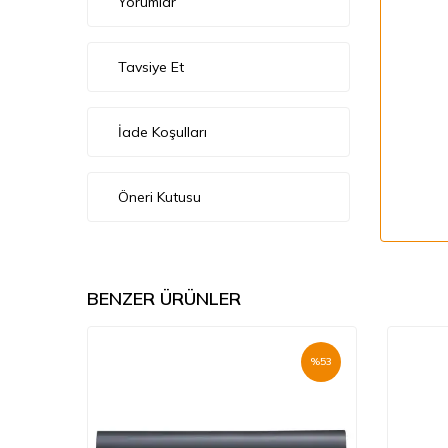
Yorumlar
Tavsiye Et
İade Koşulları
Öneri Kutusu
BENZER ÜRÜNLER
%
53
%
53