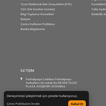
Ticari Elektronik İleti Onay Metni (ETK)
Kontaktörl
SSS (Sık Sorulan Sorular)
Cata Aydı
Bilgi Toplumu Hizmetleri
Elektrikli 
İletişim
Çerez Kullanım Politikası
Banka Bilgilerimiz
İLETİŞİM
Ferhatpaşa Caddesi Ferhatpaşa
mahallesi 25.sokak No:69 SDE YILDIZ
PLAZA ATAŞEHİR / İSTANBUL
Deneyiminizi iyileştirmek için çerezler kullanıyoruz.
info@starakim.com
Çerez Politikasını İncele
Kabul Et