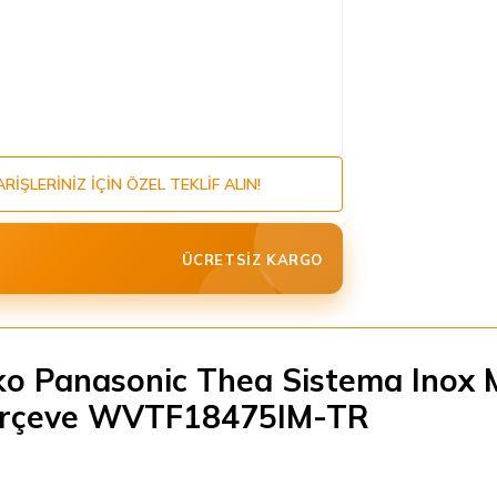
ARIŞLERINIZ IÇIN ÖZEL TEKLIF ALIN!
ÜCRETSIZ KARGO
ko Panasonic Thea Sistema Inox 
rçeve WVTF18475IM-TR