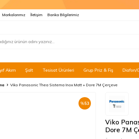
Markalarımız
İletişim
Banka Bilgilerimiz
yıf Akım
Şalt
Tesisat Ürünleri
Grup Priz & Fiş
Diafon/
ma
Viko Panasonic Thea Sistema Inox Matt + Dore 7M Çerçeve
%
53
Viko Panas
Dore 7M Ç