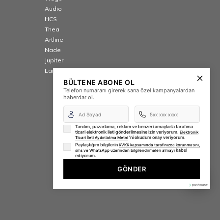
Audio
HCS
Thea
Artline
Nade
Jupiter
Lamptime
BÜLTENE ABONE OL
Telefon numaranı girerek sana özel kampanyalardan
haberdar ol.
Tanıtım, pazarlama, reklam ve benzeri amaçlarla tarafıma
ticari elektronik ileti gönderilmesine izin veriyorum.
Elektronik
'ni okudum onay veriyorum.
Ticari İleti Aydınlatma Metni
Paylaştığım bilgilerin
KVKK kapsamında tarafınızca korunmasını,
kabul
sms ve WhatsApp üzerinden bilgilendirmeleri almayı
ediyorum.
GÖNDER
⚡