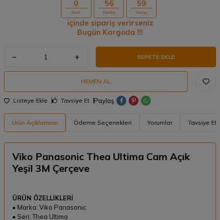
0
56
59
Saat
Dakika
Saniye
içinde sipariş verirseniz
Bugün Kargoda !!!
SEPETE EKLE
HEMEN AL
Paylaş
Listeye Ekle
Tavsiye Et
Ürün Açıklaması
Ödeme Seçenekleri
Yorumlar
Tavsiye Et
Viko Panasonic Thea Ultima Cam Açık
Yeşil 3M Çerçeve
ÜRÜN ÖZELLİKLERİ
• Marka: Viko Panasonic
• Seri: Thea Ultima