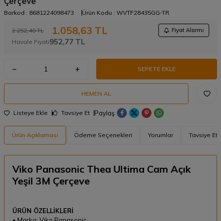
Çerçeve
Barkod :
8681224098473
Ürün Kodu :
WVTF28435GG-TR
1.058,63
TL
2.252,40
TL
Fiyat Alarmı
952,77
TL
Havale Fiyatı
SEPETE EKLE
HEMEN AL
Paylaş
Listeye Ekle
Tavsiye Et
Ürün Açıklaması
Ödeme Seçenekleri
Yorumlar
Tavsiye Et
Viko Panasonic Thea Ultima Cam Açık
Yeşil 3M Çerçeve
ÜRÜN ÖZELLİKLERİ
• Marka: Viko Panasonic