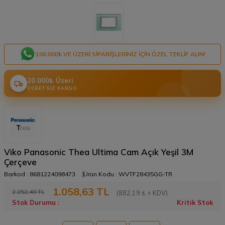
100.000₺ VE ÜZERI SIPARIŞLERINIZ IÇIN ÖZEL TEKLIF ALIN!
20.000₺ Üzeri
ÜCRETSIZ KARGO
Viko Panasonic Thea Ultima Cam Açık Yeşil 3M
Çerçeve
Barkod :
8681224098473
Ürün Kodu :
WVTF28435GG-TR
1.058,63
TL
2.252,40
TL
(882,19 ₺ + KDV)
Stok Durumu :
Kritik Stok