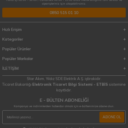
siparişleriniz için ulaşabilirsiniz.
0850 515 01 10
Hızlı Erişim
Kategoriler
Popüler Ürünler
Popüler Markalar
İLETİŞİM
Star Akım,
Yıldız SDE Elektrik A.Ş.
iştirakidir.
Ticaret Bakanlığı
Elektronik Ticaret Bilgi Sistemi - ETBİS
sistemine
kayıtlıdır.
E - BÜLTEN ABONELİĞİ
Kampanya ve indirimlerden haberdar olmak için e-bültenimize abone olun.
ABONE OL