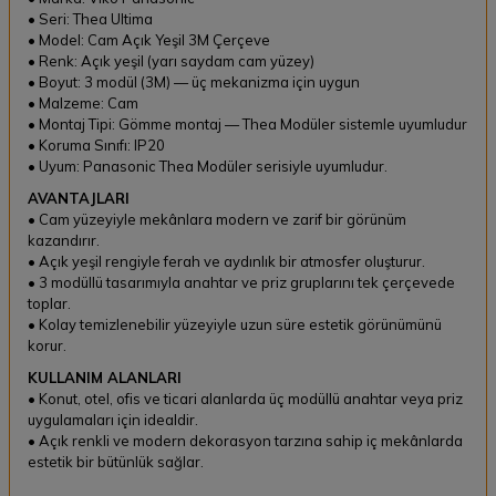
• Seri: Thea Ultima
• Model: Cam Açık Yeşil 3M Çerçeve
• Renk: Açık yeşil (yarı saydam cam yüzey)
• Boyut: 3 modül (3M) — üç mekanizma için uygun
• Malzeme: Cam
• Montaj Tipi: Gömme montaj — Thea Modüler sistemle uyumludur
• Koruma Sınıfı: IP20
• Uyum: Panasonic Thea Modüler serisiyle uyumludur.
AVANTAJLARI
• Cam yüzeyiyle mekânlara modern ve zarif bir görünüm
kazandırır.
• Açık yeşil rengiyle ferah ve aydınlık bir atmosfer oluşturur.
• 3 modüllü tasarımıyla anahtar ve priz gruplarını tek çerçevede
toplar.
• Kolay temizlenebilir yüzeyiyle uzun süre estetik görünümünü
korur.
KULLANIM ALANLARI
• Konut, otel, ofis ve ticari alanlarda üç modüllü anahtar veya priz
uygulamaları için idealdir.
• Açık renkli ve modern dekorasyon tarzına sahip iç mekânlarda
estetik bir bütünlük sağlar.