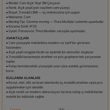
• Model: Cam Açık Yeşil 3M Çerçeve
• Renk: Açık yeşil (yarı saydam cam yüzey)
• Boyut: 3 modül (3M) — üç mekanizma için uygun
• Malzeme: Cam
• Montaj Tipi: Gömme montaj — Thea Modüler sistemle uyumludur
• Koruma Sınıfı: IP20
• Uyum: Panasonic Thea Modüler serisiyle uyumludur.
AVANTAJLARI
• Cam yüzeyiyle mekânlara modern ve zarif bir görünüm
kazandırır.
• Açık yeşil rengiyle ferah ve aydınlık bir atmosfer oluşturur.
• 3 modüllü tasarımıyla anahtar ve priz gruplarını tek çerçevede
toplar.
• Kolay temizlenebilir yüzeyiyle uzun süre estetik görünümünü
korur.
KULLANIM ALANLARI
• Konut, otel, ofis ve ticari alanlarda üç modüllü anahtar veya priz
uygulamaları için idealdir.
• Açık renkli ve modern dekorasyon tarzına sahip iç mekânlarda
estetik bir bütünlük sağlar.
Çerçeve
Üçlü