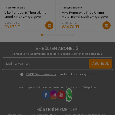
Thea/Panasonic
Thea/Panasonic
Viko Panasonic Thea Ultima
Viko Panasonic Thea Ultima
Metalik Inox 2M Çerçeve
Metal Eloxal Siyah 2M Çerçeve
1.982,40
TL
1.456,80
TL
931,73
TL
684,70
TL
E - BÜLTEN ABONELİĞİ
Kampanya ve indirimlerden haberdar olmak için e-bültenimize abone olun.
ABONE OL
KVKK Sözleşmesi'ni
, okudum, kabul ediyorum.
Kampanya ve indirimlerden haberdar olmak için bizi Takip Edin!
MÜŞTERİ HİZMETLERİ
Hafta içi 08:00 - 18:00 / Cumartesi 08:00 - 13:00 arası merak ettiğiniz tüm sorular ve