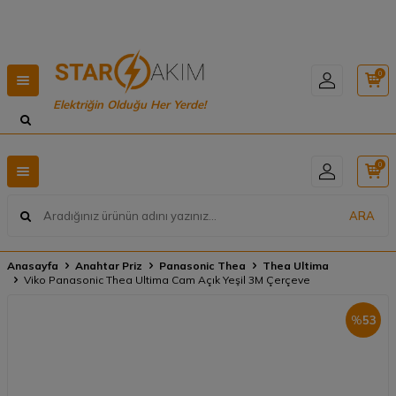
Hızlı Teslimat, Geniş Ürün Yelpazesi! 📦
0
Elektriğin Olduğu Her Yerde!
0
ARA
Anasayfa
Anahtar Priz
Panasonic Thea
Thea Ultima
Viko Panasonic Thea Ultima Cam Açık Yeşil 3M Çerçeve
%
53