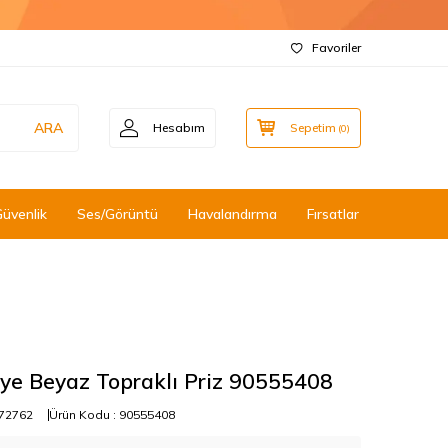
Favoriler
ARA
Hesabım
Sepetim
(
0
)
Güvenlik
Ses/Görüntü
Havalandırma
Fırsatlar
ye Beyaz Topraklı Priz 90555408
72762
Ürün Kodu :
90555408