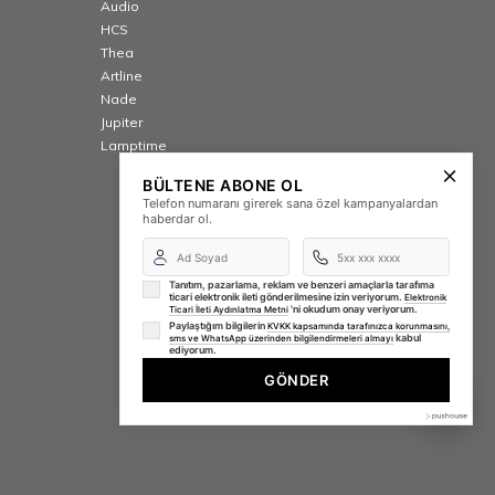
Audio
HCS
Thea
Artline
Nade
Jupiter
Lamptime
BÜLTENE ABONE OL
Telefon numaranı girerek sana özel kampanyalardan
haberdar ol.
Tanıtım, pazarlama, reklam ve benzeri amaçlarla tarafıma
ticari elektronik ileti gönderilmesine izin veriyorum.
Elektronik
'ni okudum onay veriyorum.
Ticari İleti Aydınlatma Metni
Paylaştığım bilgilerin
KVKK kapsamında tarafınızca korunmasını,
kabul
sms ve WhatsApp üzerinden bilgilendirmeleri almayı
ediyorum.
GÖNDER
⚡