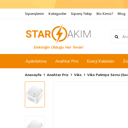
Siparişlerim
Kategoriler
Sipariş Takip
Biz Kimiz?
Blog
Elektriğin Olduğu Her Yerde!
Aydınlatma
Anahtar Priz
Enerji Kabloları
Za
Anasayfa
Anahtar Priz
Viko
Viko Palmiye Serisi (Sı