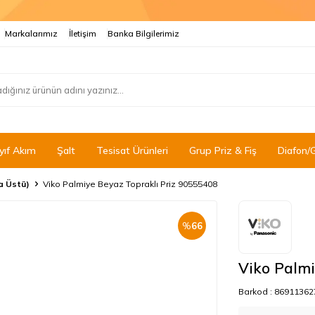
Markalarımız
İletişim
Banka Bilgilerimiz
yıf Akım
Şalt
Tesisat Ürünleri
Grup Priz & Fiş
Diafon/
va Üstü)
Viko Palmiye Beyaz Topraklı Priz 90555408
%
66
Viko Palmi
Barkod :
86911362