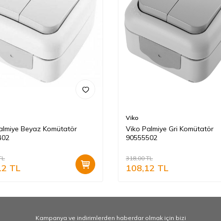
Viko
almiye Beyaz Komütatör
Viko Palmiye Gri Komütatör
402
90555502
TL
318,00
TL
12
TL
108,12
TL
Kampanya ve indirimlerden haberdar olmak için bizi