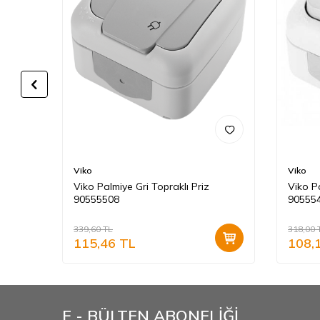
Viko
Viko
Viko Palmiye Gri Topraklı Priz
Viko P
e
90555508
90555
339,60
TL
318,00
115,46
TL
108,
E - BÜLTEN ABONELİĞİ