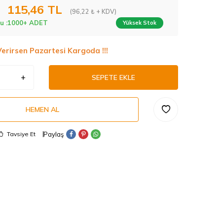
115,46
TL
(96,22 ₺ + KDV)
u :
1000+ ADET
Yüksek Stok
Verirsen Pazartesi Kargoda !!!
SEPETE EKLE
HEMEN AL
Paylaş
Tavsiye Et