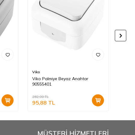
Viko
Viko
Viko Palmiye Beyaz Anahtar
Viko 
90555401
282,00
TL
282,00
95,88
TL
95,8
MÜŞTERİ HİZMETLERİ