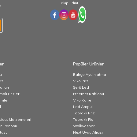
Takip Edin!
e
er
Popüler Ürünler
a
Bahçe Aydınlatma
iz
Viko Priz
lları
Şerit Led
alı Prizler
Ethernet Kablosu
emleri
Viko Karre
l
Led Ampul
Topraklı Priz
esisat Malzemeleri
Topraklı Fiş
n Panosu
Wallwasher
utusu
Next Uydu Alıcısı