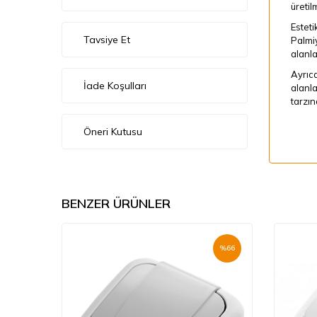
üretil
Esteti
Tavsiye Et
Palmiy
alanla
Ayrıca
İade Koşulları
alanla
tarzın
Öneri Kutusu
BENZER ÜRÜNLER
%
66
%
66