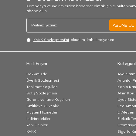
Kampanya ve indirimlerden haberdar olmak için e-bültenimiz
abone olun.
ABONE OL
KVKK Sözleşmesi'ni
, okudum, kabul ediyorum.
Hızlı Erişim
Kategoril
Hakkımızda
Aydınlatm
Üyelik Sözleşmesi
Anahtar Pr
Teslimat Koşulları
Kablo Kana
Satış Sözleşmesi
Akım Korum
Garanti ve İade Koşulları
Uydu Sist
Gizlilik ve Güvenlik
Led Ampu
Müşteri Hizmetleri
El Aletleri
İndirimdekiler
Elektrik T
Yeni Ürünler
Otomasyo
KVKK
Sigorta K