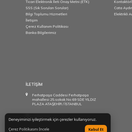
Ticari Elektronik İleti Onay Metni (ETK)
Kontaktörl
SSS (Sık Sorulan Sorular)
Cata Aydı
Bilgi Toplumu Hizmetleri
Elektrikli 
İletişim
Çerez Kullanım Politikası
Banka Bilgilerimiz
İLETİŞİM
Ferhatpaşa Caddesi Ferhatpaşa
mahallesi 25.sokak No:69 SDE YILDIZ
PLAZA ATAŞEHİR / İSTANBUL
info@starakim.com
Deneyiminizi iyileştirmek için çerezler kullanıyoruz.
Çerez Politikasını İncele
Kabul Et