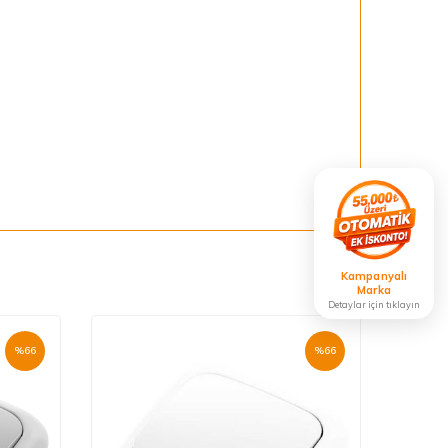
Kampanyalı
Marka
Detaylar için tıklayın
%
66
%
66