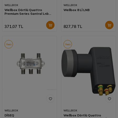
WELLBOX
WELLBOX
Wellbox Dörtlü Quattro
Wellbox 8 Lİ LNB
Premium Series Santral Lnb
WXL-104
371,07
TL
827,78
TL
Yeni
Yeni
WELLBOX
WELLBOX
DİSEQ
Wellbox Dörtlü Quattro