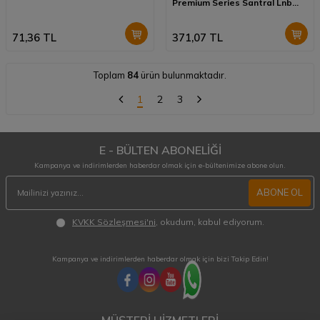
Premium Series Santral Lnb
WXL-104QTR
71,36
TL
371,07
TL
Toplam
84
ürün bulunmaktadır.
1
2
3
E - BÜLTEN ABONELİĞİ
Kampanya ve indirimlerden haberdar olmak için e-bültenimize abone olun.
ABONE OL
KVKK Sözleşmesi'ni
, okudum, kabul ediyorum.
Kampanya ve indirimlerden haberdar olmak için bizi Takip Edin!
MÜŞTERİ HİZMETLERİ