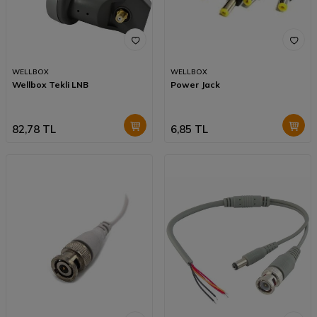
WELLBOX
WELLBOX
Wellbox Tekli LNB
Power Jack
82,78
TL
6,85
TL