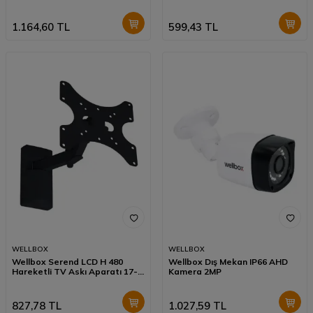
1.164,60
TL
599,43
TL
WELLBOX
WELLBOX
Wellbox Serend LCD H 480
Wellbox Dış Mekan IP66 AHD
Hareketli TV Askı Aparatı 17-
Kamera 2MP
32 inç
827,78
TL
1.027,59
TL