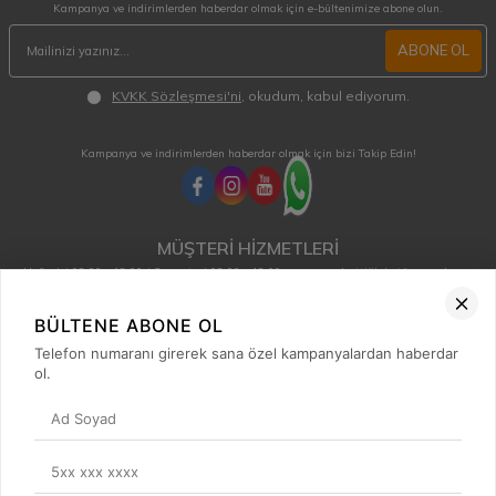
Kampanya ve indirimlerden haberdar olmak için e-bültenimize abone olun.
ABONE OL
KVKK Sözleşmesi'ni
, okudum, kabul ediyorum.
Kampanya ve indirimlerden haberdar olmak için bizi Takip Edin!
MÜŞTERİ HİZMETLERİ
Hafta içi 08:00 - 18:00 / Cumartesi 08:00 - 13:00 arası merak ettiğiniz tüm sorular ve
siparişleriniz için ulaşabilirsiniz.
0850 515 01 10
BÜLTENE ABONE OL
Telefon numaranı girerek sana özel kampanyalardan haberdar
ol.
Hızlı Erişim
Kategoriler
Popüler Ürünler