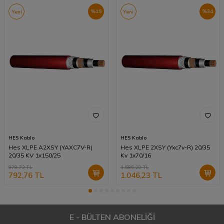
%
19
%
34
Yeni
Yeni
HES Kablo
HES Kablo
Hes XLPE A2XSY (YAXC7V-R)
Hes XLPE 2XSY (Yxc7v-R) 20/35
20/35 KV 1x150/25
Kv 1x70/16
978,72
TL
1.585,20
TL
792,76
TL
1.046,23
TL
E - BÜLTEN ABONELİĞİ