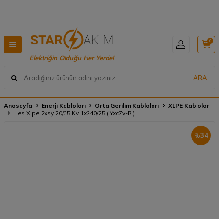
Hızlı Teslimat, Geniş Ürün Yelpazesi! 📦
0
Elektriğin Olduğu Her Yerde!
ARA
Anasayfa
Enerji Kabloları
Orta Gerilim Kabloları
XLPE Kablolar
Hes Xlpe 2xsy 20/35 Kv 1x240/25 ( Yxc7v-R )
%
34