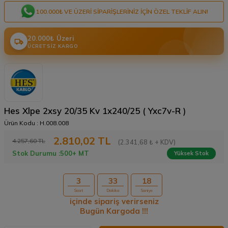
100.000₺ VE ÜZERI SIPARIŞLERINIZ IÇIN ÖZEL TEKLIF ALIN!
20.000₺ Üzeri
ÜCRETSIZ KARGO
Hes Xlpe 2xsy 20/35 Kv 1x240/25 ( Yxc7v-R )
Ürün Kodu :
H.008.008
2.810,02
TL
4.257,60
TL
(2.341,68 ₺ + KDV)
Stok Durumu :
500+ MT
Yüksek Stok
3
33
18
Saat
Dakika
Saniye
içinde sipariş verirseniz
Bugün Kargoda !!!