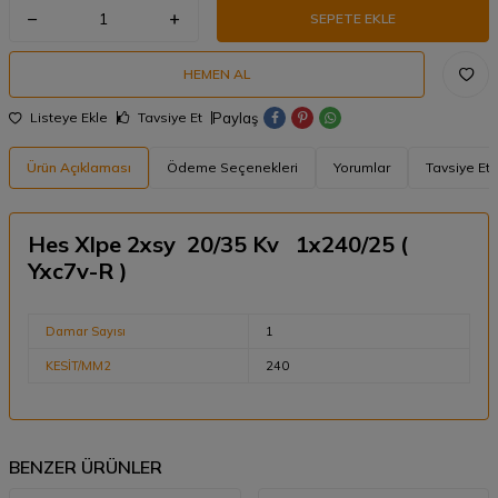
SEPETE EKLE
Kampanya
HEMEN AL
Bilgilendirme
Paylaş
Listeye Ekle
Tavsiye Et
Ürün Açıklaması
Ödeme Seçenekleri
Yorumlar
Tavsiye Et
Hes Xlpe 2xsy 20/35 Kv 1x240/25 (
Yxc7v-R )
Damar Sayısı
1
KESİT/MM2
240
BENZER ÜRÜNLER