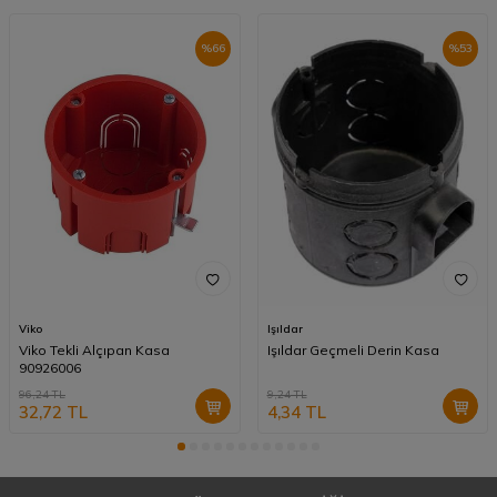
%
66
%
53
Viko
Işıldar
Viko Tekli Alçıpan Kasa
Işıldar Geçmeli Derin Kasa
90926006
96,24
TL
9,24
TL
32,72
TL
4,34
TL