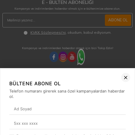
E - BÜLTEN ABONELİĞİ
Kampanya ve indirimlerden haberdar olmak için e-bültenimize abone olun.
ABONE OL
KVKK Sözleşmesi'ni
, okudum, kabul ediyorum.
Kampanya ve indirimlerden haberdar olmak için bizi Takip Edin!
MÜŞTERİ HİZMETLERİ
Hafta içi 08:00 - 18:00 / Cumartesi 08:00 - 13:00 arası merak ettiğiniz tüm sorular ve
BÜLTENE ABONE OL
siparişleriniz için ulaşabilirsiniz.
Telefon numaranı girerek sana özel kampanyalardan haberdar
0850 515 01 10
ol.
Hızlı Erişim
Kategoriler
Popüler Ürünler