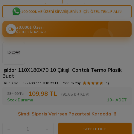
100.000₺ VE ÜZERI SIPARIŞLERINIZ IÇIN ÖZEL TEKLIF ALIN!
20.000₺ Üzeri
ÜCRETSIZ KARGO
Işıldar 110X180X70 10 Çıkışlı Contalı Termo Plasik
Buat
Ürün Kodu :
55 400 111 830 2211
Yorum Yap
(1)
109,98
TL
234,00
TL
(91,65 ₺ + KDV)
Stok Durumu :
10+ ADET
Şimdi Sipariş Verirsen Pazartesi Kargoda !!!
SEPETE EKLE