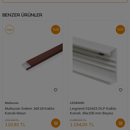
BENZER ÜRÜNLER
%
48
%
50
Yeni
Mutlusan
LEGRAND
Mutlusan Sidem 16X16 Kablo
Legrand 010423 DLP Kablo
Kanalı Maun
Kanalı, 65x105 mm Beyaz
213,34
TL
2.388,00
TL
110,93
TL
1.194,00
TL