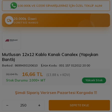
100.000₺ VE ÜZERI SIPARIŞLERINIZ IÇIN ÖZEL TEKLIF ALIN!
20.000₺ Üzeri
ÜCRETSIZ KARGO
Mutlusan 12x12 Kablo Kanalı Canalex (Yapışkan
Bantlı)
Barkod :
8699430130610
Ürün Kodu :
001 157 012012 20 00
16,66
TL
32,04
TL
(13,88 ₺ + KDV)
Stok Durumu :
1000+ MT
Yüksek Stok
Şimdi Sipariş Verirsen Pazartesi Kargoda !!!
SEPETE EKLE