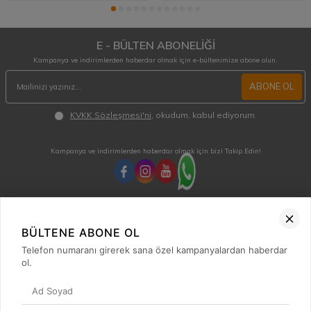
E - BÜLTEN ABONELİĞİ
Kampanya ve indirimlerden haberdar olmak için e-bültenimize abone olun.
ABONE OL
KVKK Sözleşmesi'ni
, okudum, kabul ediyorum.
Kampanya ve indirimlerden haberdar olmak için bizi Takip Edin!
MÜŞTERİ HİZMETLERİ
Hafta içi 08:00 - 18:00 / Cumartesi 08:00 - 13:00 arası merak ettiğiniz tüm sorular ve
BÜLTENE ABONE OL
siparişleriniz için ulaşabilirsiniz.
Telefon numaranı girerek sana özel kampanyalardan haberdar
0850 515 01 10
ol.
Hızlı Erişim