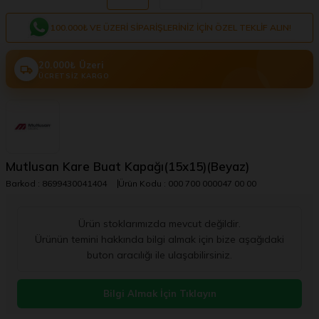
100.000₺ VE ÜZERI SIPARIŞLERINIZ IÇIN ÖZEL TEKLIF ALIN!
20.000₺ Üzeri
ÜCRETSIZ KARGO
Mutlusan Kare Buat Kapağı(15x15)(Beyaz)
Barkod :
8699430041404
Ürün Kodu :
000 700 000047 00 00
Ürün stoklarımızda mevcut değildir.
Ürünün temini hakkında bilgi almak için bize aşağıdaki
buton aracılığı ile ulaşabilirsiniz.
Kampanya Bilgilendirme
Bilgi Almak İçin Tıklayın