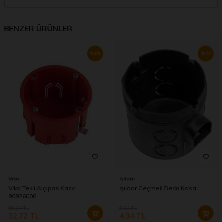
BENZER ÜRÜNLER
%
66
%
53
Viko
Işıldar
Viko Tekli Alçıpan Kasa
Işıldar Geçmeli Derin Kasa
90926006
96,24
TL
9,24
TL
32,72
TL
4,34
TL