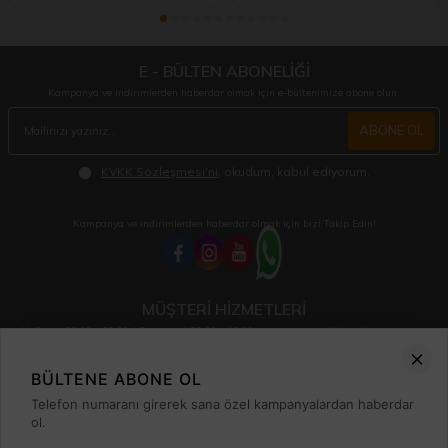
E - BÜLTEN ABONELİĞİ
Kampanya ve indirimlerden haberdar olmak için e-bültenimize abone olun.
ABONE OL
KVKK Sözleşmesi'ni
, okudum, kabul ediyorum.
Kampanya ve indirimlerden haberdar olmak için bizi Takip Edin!
MÜŞTERİ HİZMETLERİ
Hafta içi 08:00 - 18:00 / Cumartesi 08:00 - 13:00 arası merak ettiğiniz tüm sorular ve
siparişleriniz için ulaşabilirsiniz.
0850 515 01 10
BÜLTENE ABONE OL
Telefon numaranı girerek sana özel kampanyalardan haberdar
ol.
Hızlı Erişim