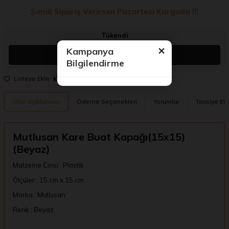
Şimdi Sipariş Verirsen Pazartesi Kargoda !!!
Tükendi
Gelince Haber Ver
Paylaş
Listeye Ekle
Tavsiye Et
Ürün Açıklaması
Ödeme Seçenekleri
Yorumlar
Tavsiye Et
Mutlusan Kare Buat Kapağı(15x15)
(Beyaz)
Malzeme Cinsi : Plastik
Ölçüler : 15 cm x 15 cm
Marka : Mutlusan
Renk : Beyaz