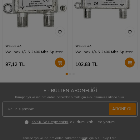
WELLBOX
WELLBOX
Wellbox 1/2 5-2400 Mhz Splitter
Wellbox 1/4 5-2400 Mhz Splitter
97,12
TL
102,83
TL
E - BÜLTEN ABONELİĞİ
Kampanya ve indirimlerden haberdar olmak için e-bültenimize abone olun.
ABONE OL
KVKK Sözleşmesi'ni
, okudum, kabul ediyorum.
Kampanya ve indirimlerden haberdar olmak için bizi Takip Edin!