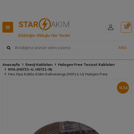
Hızlı Teslimat, Geniş Ürün Yelpazesi! 📦
0
Elektriğin Olduğu Her Yerde!
ARA
Anasayfa
Enerji Kabloları
Halogen Free Tesisat Kabloları
NYA (H07Z1-U, H07Z1-R)
Hes Nya Kablo 6 Mm Kahverengi (H07z1-U) Halojen Free
%
34