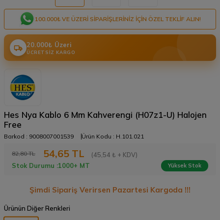
100.000₺ VE ÜZERI SIPARIŞLERINIZ IÇIN ÖZEL TEKLIF ALIN!
20.000₺ Üzeri
ÜCRETSIZ KARGO
Hes Nya Kablo 6 Mm Kahverengi (H07z1-U) Halojen
Free
Barkod :
9008007001539
Ürün Kodu :
H.101.021
54,65
TL
82,80
TL
(45,54 ₺ + KDV)
Stok Durumu :
1000+ MT
Yüksek Stok
Şimdi Sipariş Verirsen Pazartesi Kargoda !!!
Ürünün Diğer Renkleri