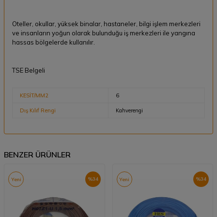
Oteller, okullar, yüksek binalar, hastaneler, bilgi işlem merkezleri
ve insanların yoğun olarak bulunduğu iş merkezleri ile yangına
hassas bölgelerde kullanılır.
TSE Belgeli
KESİT/MM2
6
Dış Kılıf Rengi
Kahverengi
BENZER ÜRÜNLER
%
34
%
34
Yeni
Yeni