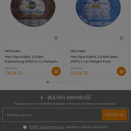
HES Kablo
HES Kablo
Hes Nya Kablo 1,5 Mm
Hes Nya Kablo 1,5 Mm Mavi
Kahverengi (H07z1-U) Halojen
(H07z1-U) Halojen Free
Free
21,72
TL
21,72
TL
14,34
TL
14,34
TL
E - BÜLTEN ABONELİĞİ
Kampanya ve indirimlerden haberdar olmak için e-bültenimize abone olun.
ABONE OL
KVKK Sözleşmesi'ni
, okudum, kabul ediyorum.