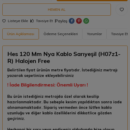
HEMEN AL
Paylaş
Listeye Ekle
Tavsiye Et
Ürün Açıklaması
Ödeme Seçenekleri
Yorumlar
Tavsiye Et
Hes 120 Mm Nya Kablo Sarıyeşil (H07z1-
R) Halojen Free
Belirtilen fiyat ürünün metre fiyatıdır. İstediğiniz metrajı
yazarak sepetinize ekleyebilirsiniz
! İade Bilgilendirmesi: Önemli Uyarı !
Bu ürün istediğiniz metrajda özel olarak kesilip
hazırlanmaktadır. Bu sebeple kesim yapıldıktan sonra
iade
alınamamaktadır.
Sipariş vermeden önce lütfen kablo
uzunluğu ve diğer kablo özelliklerini dikkatlice gözden
geçiriniz.
Herhangi bir soru veya endişeniz olduğunda bize ulaşıp