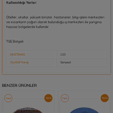
Kullanıldığı Yerler:
Oteller, okullar, yüksek binalar, hastaneler, bilgi işlem merkezleri
ve insanların yoğun olarak bulunduğu iş merkezleri ile yangına
hassas bölgelerde kullanılır.
TSE Belgeli
KESİT/MM2
120
Dış Kılıf Rengi
Sarıyeşil
BENZER ÜRÜNLER
%
34
%
34
Yeni
Yeni