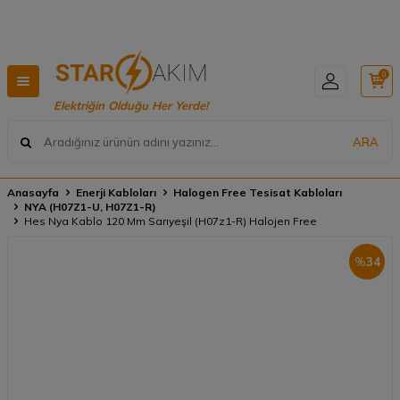
rde ÜCRETSİZ KARGO 🚚
Hızlı Teslimat, Geniş Ürü
0
Elektriğin Olduğu Her Yerde!
ARA
Anasayfa
Enerji Kabloları
Halogen Free Tesisat Kabloları
NYA (H07Z1-U, H07Z1-R)
Hes Nya Kablo 120 Mm Sarıyeşil (H07z1-R) Halojen Free
%
34