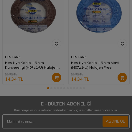
HES Kablo
HES Kablo
Hes Nya Kablo 1,5 Mm
Hes Nya Kablo 1,5 Mm Mavi
Kahverengi (H07z1-U) Halojen
(H07z1-U) Halojen Free
Free
21,72
TL
21,72
TL
14,34
TL
14,34
TL
E - BÜLTEN ABONELİĞİ
Kampanya ve indirimlerden haberdar olmak için e-bültenimize abone olun.
ABONE OL