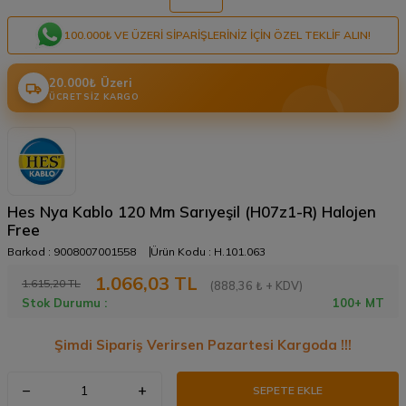
100.000₺ VE ÜZERI SIPARIŞLERINIZ IÇIN ÖZEL TEKLIF ALIN!
20.000₺ Üzeri
ÜCRETSIZ KARGO
Hes Nya Kablo 120 Mm Sarıyeşil (H07z1-R) Halojen
Free
Barkod :
9008007001558
Ürün Kodu :
H.101.063
1.066,03
TL
1.615,20
TL
(888,36 ₺ + KDV)
Stok Durumu :
100+ MT
Şimdi Sipariş Verirsen Pazartesi Kargoda !!!
SEPETE EKLE