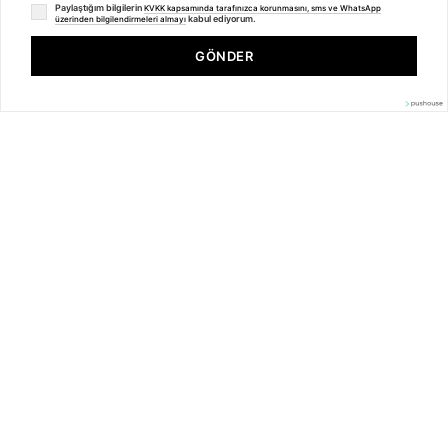
Paylaştığım bilgilerin
KVKK kapsamında tarafınızca korunmasını, sms ve WhatsApp
kabul ediyorum.
üzerinden bilgilendirmeleri almayı
BENZER ÜRÜNLER
Deneyiminizi iyileştirmek için çerezler kullanıyoruz.
GÖNDER
Çerez Politikasını İncele
Kabul Et
%
34
%
34
Yeni
HES Kablo
HES Kablo
Hes Nyaf Kablo 0,50 mm² Siyah
Hes Nyaf Kablo 0,75 mm² Siyah
( H05v-K )
( H05V-K )
11,88
TL
7,84
TL