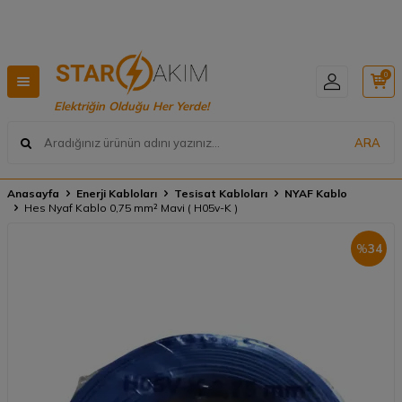
Hızlı Teslimat, Geniş Ürün Yelpazesi! 📦
0
Elektriğin Olduğu Her Yerde!
ARA
Anasayfa
Enerji Kabloları
Tesisat Kabloları
NYAF Kablo
Hes Nyaf Kablo 0,75 mm² Mavi ( H05v-K )
%
34