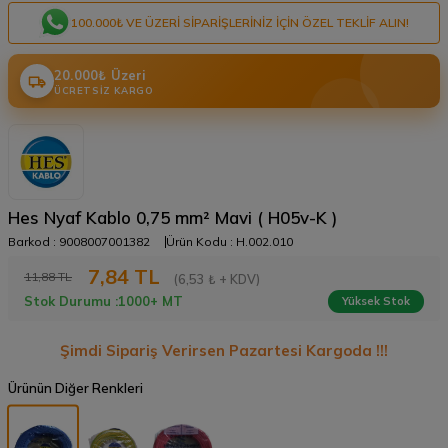
100.000₺ VE ÜZERI SIPARIŞLERINIZ IÇIN ÖZEL TEKLIF ALIN!
20.000₺ Üzeri
ÜCRETSIZ KARGO
Hes Nyaf Kablo 0,75 mm² Mavi ( H05v-K )
Barkod :
9008007001382
Ürün Kodu :
H.002.010
7,84
TL
11,88
TL
(6,53 ₺ + KDV)
Stok Durumu :
1000+ MT
Yüksek Stok
Şimdi Sipariş Verirsen Pazartesi Kargoda !!!
Ürünün Diğer Renkleri