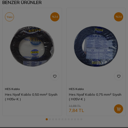
BENZER ÜRÜNLER
%
34
%
34
Yeni
HES Kablo
HES Kablo
Hes Nyaf Kablo 0,50 mm² Siyah
Hes Nyaf Kablo 0,75 mm² Siyah
( H05v-K )
( H05V-K )
11,88
TL
7,84
TL