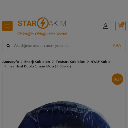
Hızlı Teslimat, Geniş Ürün Yelpazesi! 📦
0
Elektriğin Olduğu Her Yerde!
ARA
Anasayfa
Enerji Kabloları
Tesisat Kabloları
NYAF Kablo
Hes Nyaf Kablo 1 mm² Mavi ( H05v-K )
%
34