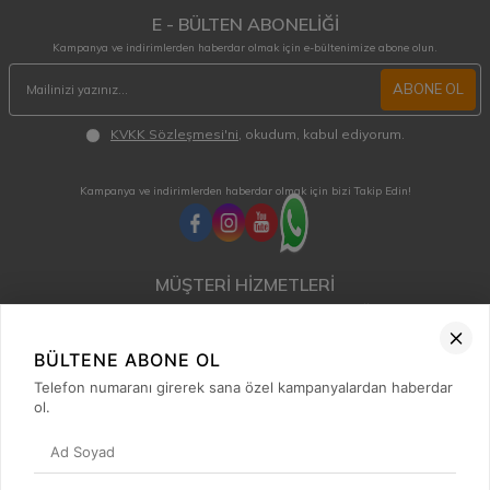
E - BÜLTEN ABONELİĞİ
Kampanya ve indirimlerden haberdar olmak için e-bültenimize abone olun.
ABONE OL
KVKK Sözleşmesi'ni
, okudum, kabul ediyorum.
Kampanya ve indirimlerden haberdar olmak için bizi Takip Edin!
MÜŞTERİ HİZMETLERİ
Hafta içi 08:00 - 18:00 / Cumartesi 08:00 - 13:00 arası merak ettiğiniz tüm sorular ve
siparişleriniz için ulaşabilirsiniz.
0850 515 01 10
BÜLTENE ABONE OL
Telefon numaranı girerek sana özel kampanyalardan haberdar
ol.
Hızlı Erişim
Kategoriler