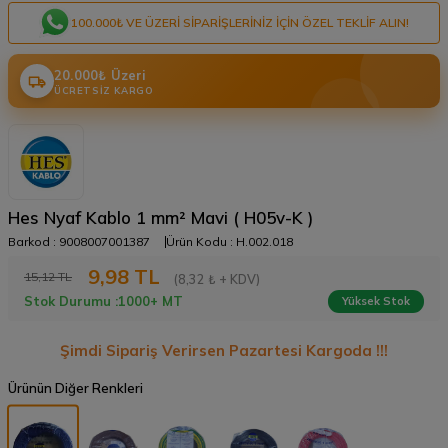
100.000₺ VE ÜZERI SIPARIŞLERINIZ IÇIN ÖZEL TEKLIF ALIN!
20.000₺ Üzeri
ÜCRETSIZ KARGO
Hes Nyaf Kablo 1 mm² Mavi ( H05v-K )
Barkod :
9008007001387
Ürün Kodu :
H.002.018
9,98
TL
15,12
TL
(8,32 ₺ + KDV)
Stok Durumu :
1000+ MT
Yüksek Stok
Şimdi Sipariş Verirsen Pazartesi Kargoda !!!
Ürünün Diğer Renkleri