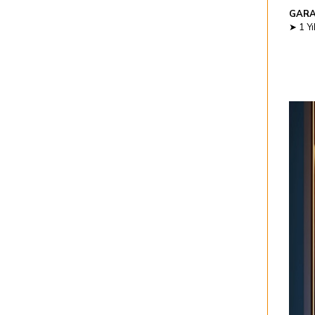
GARA
➤ 1 Yı