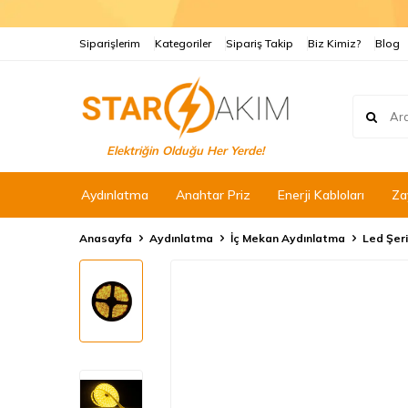
Siparişlerim
Kategoriler
Sipariş Takip
Biz Kimiz?
Blog
Elektriğin Olduğu Her Yerde!
Aydınlatma
Anahtar Priz
Enerji Kabloları
Za
Anasayfa
Aydınlatma
İç Mekan Aydınlatma
Led Şeri