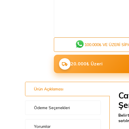
100.000₺ VE ÜZERI SIP
20.000₺ Üzeri
Ürün Açıklaması
Ca
Şe
Ödeme Seçenekleri
Belir
satıl
Yorumlar