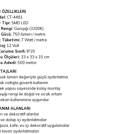
 ÖZELLİKLERİ
el:
CT-4481
 Tipi:
SMD LED
k Rengi:
Günışığı (3200K)
k Gücü:
750 lümen / metre
 Tüketimi:
7 Watt / metre
taj:
12 Volt
Koruma Sınıfı:
IP20
u Ölçüleri:
33 x 33 x 15 cm
u Adedi:
500 metre
TAJLARI
sek lümen değeriyle güçlü aydınlatma
k voltajla güvenli kullanım
ek yapısı sayesinde kolay montaj
şığı rengi ile doğal ve sıcak ortam
mekan kullanımına uygundur
ANIM ALANLARI
in ve dekoratif alanlar
ve dolap içi aydınlatmalar
za, kafe, ev içi dekoratif uygulamalar
i tavan aydınlatmaları