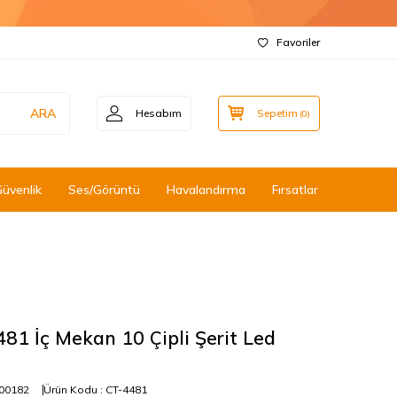
Favoriler
ARA
Hesabım
Sepetim
(
0
)
Güvenlik
Ses/Görüntü
Havalandırma
Fırsatlar
81 İç Mekan 10 Çipli Şerit Led
00182
Ürün Kodu :
CT-4481