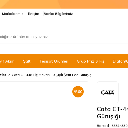
Markalarımız
İletişim
Banka Bilgilerimiz
yıf Akım
Şalt
Tesisat Ürünleri
Grup Priz & Fiş
Diafon/
tler
Cata CT-4481 İç Mekan 10 Çipli Şerit Led Günışığı
%
60
Cata CT-44
Günışığı
Barkod :
86814330