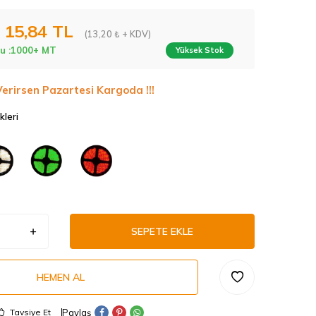
15,84
TL
(13,20 ₺ + KDV)
u :
1000+ MT
Yüksek Stok
Verirsen Pazartesi Kargoda !!!
kleri
SEPETE EKLE
HEMEN AL
Paylaş
Tavsiye Et