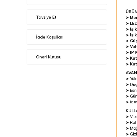
ÜRÜN
Tavsiye Et
➤
Mod
➤
LED
➤
Işı
➤
Işı
İade Koşulları
➤
Güç
➤
Vol
➤
IP 
Öneri Kutusu
➤
Kut
➤
Kut
AVAN
➤ Yük
➤ Düşü
➤ Esn
➤ Günı
➤ İç 
KULL
➤ Vitr
➤ Raf 
➤ Mağa
➤ Gizl