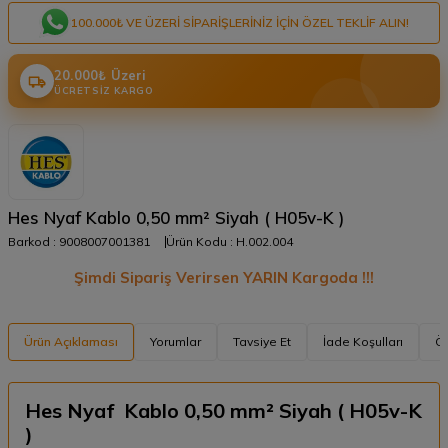
100.000₺ VE ÜZERI SIPARIŞLERINIZ IÇIN ÖZEL TEKLIF ALIN!
20.000₺ Üzeri
ÜCRETSIZ KARGO
Hes Nyaf Kablo 0,50 mm² Siyah ( H05v-K )
Barkod :
9008007001381
Ürün Kodu :
H.002.004
Şimdi Sipariş Verirsen YARIN Kargoda !!!
Ürün Açıklaması
Yorumlar
Tavsiye Et
İade Koşulları
Ön
Hes Nyaf Kablo 0,50 mm² Siyah ( H05v-K
)