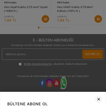
HES Kablo
HES Kablo
Hes Nyaf Kablo 0,75 mm² Siyah
Hes NYAF Kablo 0,75 Mm²
( H05V-K )
Kahve ( H07v-K )
11,88
TL
11,88
TL
7,84
TL
7,84
TL
E - BÜLTEN ABONELİĞİ
Kampanya ve indirimlerden haberdar olmak için e-bültenimize abone olun.
ABONE OL
KVKK Sözleşmesi'ni
, okudum, kabul ediyorum.
Kampanya ve indirimlerden haberdar olmak için bizi Takip Edin!
MÜŞTERİ HİZMETLERİ
Hafta içi 08:00 - 18:00 / Cumartesi 08:00 - 13:00 arası merak ettiğiniz tüm sorular ve
BÜLTENE ABONE OL
siparişleriniz için ulaşabilirsiniz.