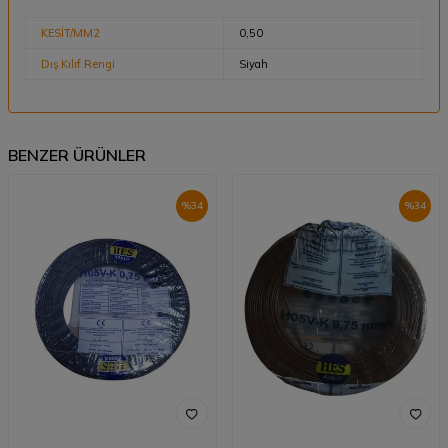
KESİT/MM2
0,50
Dış Kılıf Rengi
Siyah
BENZER ÜRÜNLER
%
34
%
34