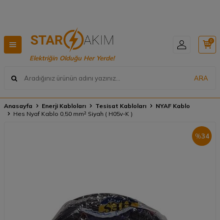
Hızlı Teslimat, Geniş Ürün Yelpazesi! 📦
0
Elektriğin Olduğu Her Yerde!
ARA
Anasayfa
Enerji Kabloları
Tesisat Kabloları
NYAF Kablo
Hes Nyaf Kablo 0,50 mm² Siyah ( H05v-K )
%
34