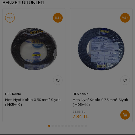
BENZER ÜRÜNLER
%
34
%
34
Yeni
HES Kablo
HES Kablo
Hes Nyaf Kablo 0,50 mm² Siyah
Hes Nyaf Kablo 0,75 mm² Siyah
( H05v-K )
( H05V-K )
11,88
TL
7,84
TL