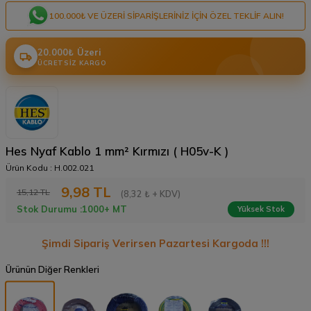
100.000₺ VE ÜZERI SIPARIŞLERINIZ IÇIN ÖZEL TEKLIF ALIN!
20.000₺ Üzeri
ÜCRETSIZ KARGO
Hes Nyaf Kablo 1 mm² Kırmızı ( H05v-K )
Ürün Kodu :
H.002.021
9,98
TL
15,12
TL
(8,32 ₺ + KDV)
Stok Durumu :
1000+ MT
Yüksek Stok
Şimdi Sipariş Verirsen Pazartesi Kargoda !!!
Ürünün Diğer Renkleri