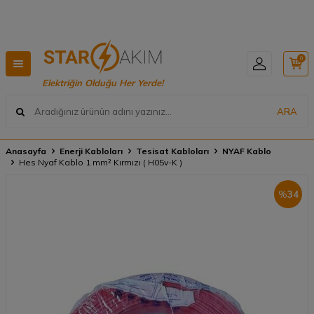
Hızlı Teslimat, Geniş Ürün Yelpazesi! 📦
0
Elektriğin Olduğu Her Yerde!
ARA
Anasayfa
Enerji Kabloları
Tesisat Kabloları
NYAF Kablo
Hes Nyaf Kablo 1 mm² Kırmızı ( H05v-K )
%
34