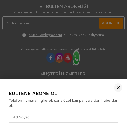
E - BÜLTEN ABONELİĞİ
Kampanya ve indirimlerden haberdar olmak için e-bültenimize abone olun.
ABONE OL
KVKK Sözleşmesi'ni
, okudum, kabul ediyorum.
Kampanya ve indirimlerden haberdar olmak için bizi Takip Edin!
MÜŞTERİ HİZMETLERİ
Hafta içi 08:00 - 18:00 / Cumartesi 08:00 - 13:00 arası merak ettiğiniz tüm sorular ve
siparişleriniz için ulaşabilirsiniz.
0850 515 01 10
BÜLTENE ABONE OL
Telefon numaranı girerek sana özel kampanyalardan haberdar
ol.
Hızlı Erişim
Kategoriler