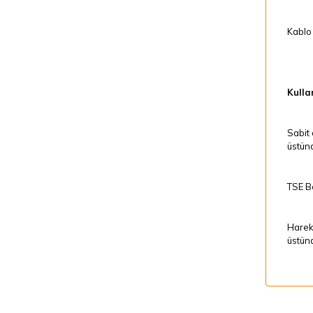
Kablo 
Kullan
Sabit 
üstünd
TSE Be
Hareke
üstünd