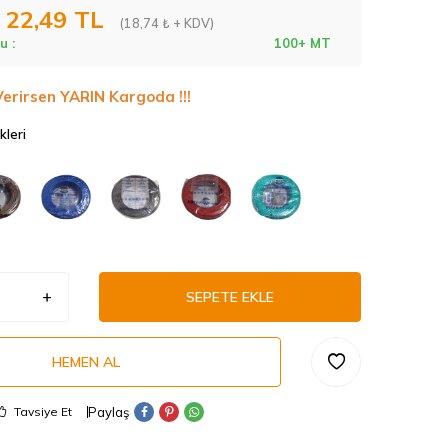
22,49
TL
(18,74 ₺ + KDV)
u :
100+ MT
Verirsen YARIN Kargoda !!!
kleri
SEPETE EKLE
HEMEN AL
Paylaş
Tavsiye Et