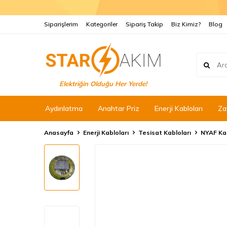
Siparişlerim
Kategoriler
Sipariş Takip
Biz Kimiz?
Blog
Elektriğin Olduğu Her Yerde!
Aydınlatma
Anahtar Priz
Enerji Kabloları
Za
Anasayfa
Enerji Kabloları
Tesisat Kabloları
NYAF Ka