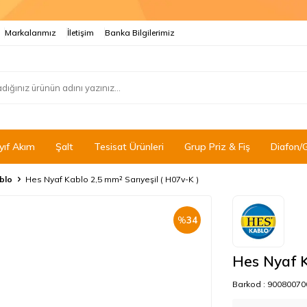
Markalarımız
İletişim
Banka Bilgilerimiz
yıf Akım
Şalt
Tesisat Ürünleri
Grup Priz & Fiş
Diafon/
blo
Hes Nyaf Kablo 2,5 mm² Sarıyeşil ( H07v-K )
%
34
Hes Nyaf K
Barkod :
90080070