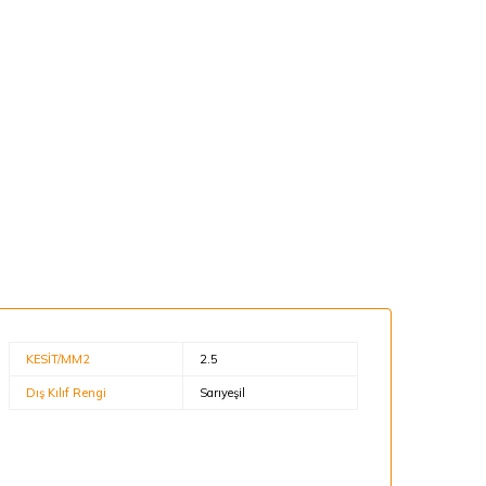
KESİT/MM2
2.5
Dış Kılıf Rengi
Sarıyeşil