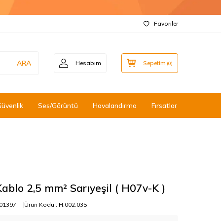
Favoriler
ARA
Hesabım
Sepetim
(
0
)
Güvenlik
Ses/Görüntü
Havalandırma
Fırsatlar
ablo 2,5 mm² Sarıyeşil ( H07v-K )
01397
Ürün Kodu :
H.002.035