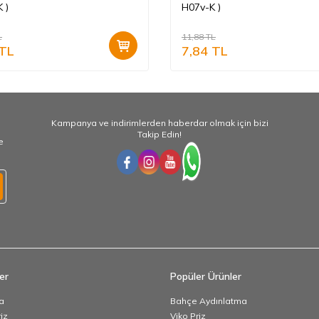
 )
H07v-K )
L
11,88
TL
TL
7,84
TL
Kampanya ve indirimlerden haberdar olmak için bizi
Takip Edin!
e
er
Popüler Ürünler
a
Bahçe Aydınlatma
iz
Viko Priz