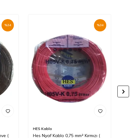
%
34
%
34
Yeni
HES Kablo
HES K
ve (
Hes Nyaf Kablo 0,75 mm² Kırmızı (
Hes N