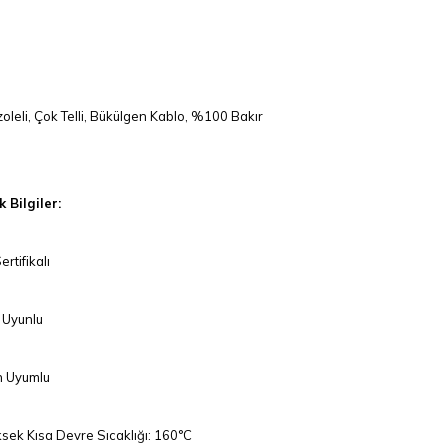
oleli, Çok Telli, Bükülgen Kablo, %100 Bakır
 Bilgiler:
rtifikalı
Uyunlu
 Uyumlu
sek Kısa Devre Sıcaklığı: 160°C