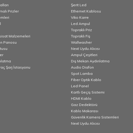
lları
Şerit Led
alı Prizler
Ethernet Kablosu
emleri
Viko Karre
l
Led Ampul
Topraklı Priz
esisat Malzemeleri
Topraklı Fiş
n Panosu
Wallwasher
utusu
Next Uydu Alıcısı
er
Ampul Çeşitleri
nlatma
Dış Mekan Aydınlatma
Araç Şarj İstasyonu
Audio Diafon
Spot Lamba
Fiber Optik Kablo
Led Panel
Kartlı Geçiş Sistemi
HDMI Kablo
Gaz Dedektörü
Kablo Makarası
Güvenlik Kamera Sistemleri
Next Uydu Alıcısı