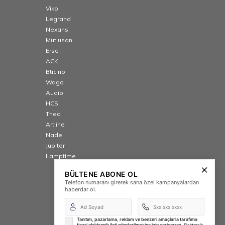
Viko
Legrand
Nexans
Mutlusan
Erse
ACK
Bticino
Wago
Audio
HCS
Thea
Artline
Nade
Jupiter
Lamptime
BÜLTENE ABONE OL
Telefon numaranı girerek sana özel kampanyalardan
haberdar ol.
Tanıtım, pazarlama, reklam ve benzeri amaçlarla tarafıma
ticari elektronik ileti gönderilmesine izin veriyorum.