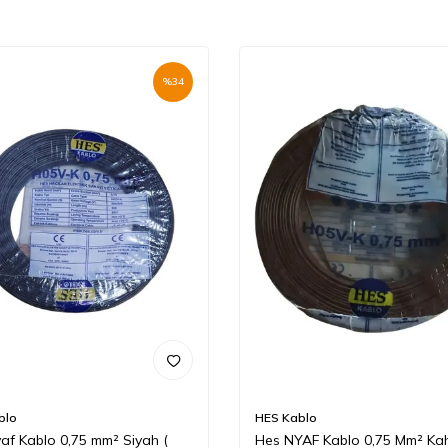
%
34
blo
HES Kablo
af Kablo 0,75 mm² Siyah (
Hes NYAF Kablo 0,75 Mm² Kah