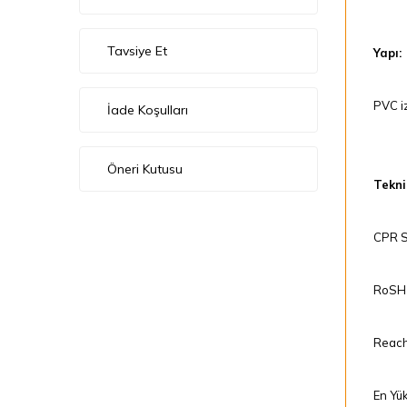
Tavsiye Et
Yapı:
PVC iz
İade Koşulları
Öneri Kutusu
Teknik
CPR Se
RoSH 
Reach
En Yük