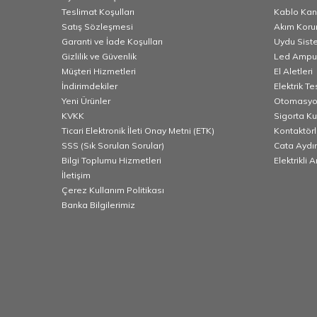
Teslimat Koşulları
Kablo Kana
Satış Sözleşmesi
Akım Korum
Garanti ve İade Koşulları
Uydu Sist
Gizlilik ve Güvenlik
Led Ampu
Müşteri Hizmetleri
El Aletleri
İndirimdekiler
Elektrik T
Yeni Ürünler
Otomasyo
KVKK
Sigorta K
Ticari Elektronik İleti Onay Metni (ETK)
Kontaktörl
SSS (Sık Sorulan Sorular)
Cata Aydı
Bilgi Toplumu Hizmetleri
Elektrikli 
İletişim
Çerez Kullanım Politikası
Banka Bilgilerimiz