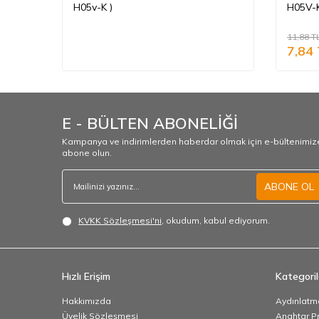
H05v-K )
H05V-K
11,88
T
7,84
E - BÜLTEN ABONELİĞİ
Kampanya ve indirimlerden haberdar olmak için e-bültenimiz
abone olun.
ABONE OL
KVKK Sözleşmesi'ni
, okudum, kabul ediyorum.
Hızlı Erişim
Kategoril
Hakkımızda
Aydınlatm
Üyelik Sözleşmesi
Anahtar Pr