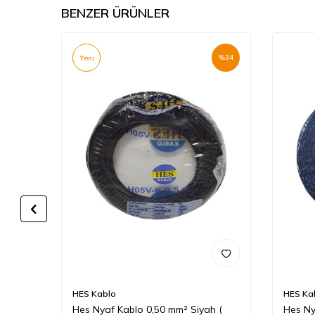
BENZER ÜRÜNLER
%
34
%
34
Yeni
HES Kablo
HES Ka
 (
Hes Nyaf Kablo 0,50 mm² Siyah (
Hes Ny