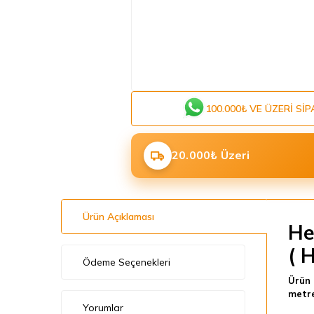
100.000₺ VE ÜZERI SIP
20.000₺ Üzeri
Ürün Açıklaması
He
( 
Ödeme Seçenekleri
Ürün 
metre
Yorumlar