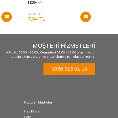
H05v-K )
H05v-
11,88
TL
11,88
T
7,84
TL
7,84
MÜŞTERİ HİZMETLERİ
Hafta içi 08:00 - 18:00 / Cumartesi 08:00 - 13:00 arası merak
ettiğiniz tüm sorular ve siparişleriniz için ulaşabilirsiniz.
0850 515 01 10
Popüler Markalar
Hes Kablo
Cata