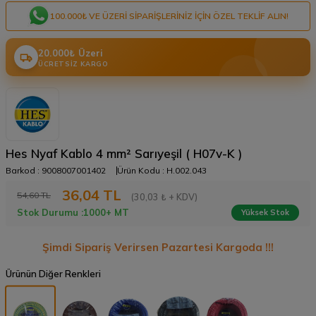
100.000₺ VE ÜZERI SIPARIŞLERINIZ IÇIN ÖZEL TEKLIF ALIN!
20.000₺ Üzeri
ÜCRETSIZ KARGO
Hes Nyaf Kablo 4 mm² Sarıyeşil ( H07v-K )
Barkod :
9008007001402
Ürün Kodu :
H.002.043
36,04
TL
54,60
TL
(30,03 ₺ + KDV)
Stok Durumu :
1000+ MT
Yüksek Stok
Şimdi Sipariş Verirsen Pazartesi Kargoda !!!
Ürünün Diğer Renkleri