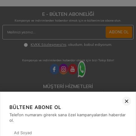
E - BÜLTEN ABONELİĞİ
Kampanya ve indirimlerden haberdar olmak için e-bültenimize abone olun.
ABONE OL
KVKK Sözleşmesi'ni
, okudum, kabul ediyorum.
Kampanya ve indirimlerden haberdar olmak için bizi Takip Edin!
MÜŞTERİ HİZMETLERİ
Hafta içi 08:00 - 18:00 / Cumartesi 08:00 - 13:00 arası merak ettiğiniz tüm sorular ve
siparişleriniz için ulaşabilirsiniz.
0850 515 01 10
BÜLTENE ABONE OL
Telefon numaranı girerek sana özel kampanyalardan haberdar
ol.
Hızlı Erişim
Kategoriler