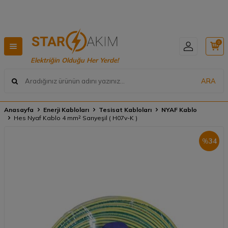
Hızlı Teslimat, Geniş Ürün Yelpazesi! 📦
0
Elektriğin Olduğu Her Yerde!
ARA
Anasayfa
Enerji Kabloları
Tesisat Kabloları
NYAF Kablo
Hes Nyaf Kablo 4 mm² Sarıyeşil ( H07v-K )
%
34