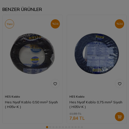
BENZER ÜRÜNLER
%
34
%
34
Yeni
HES Kablo
HES Kablo
Hes Nyaf Kablo 0,50 mm² Siyah
Hes Nyaf Kablo 0,75 mm² Siyah
( H05v-K )
( H05V-K )
11,88
TL
7,84
TL