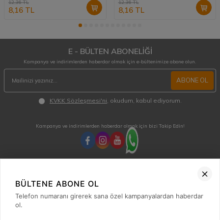
12,36
TL
12,36
TL
8,16
TL
8,16
TL
E - BÜLTEN ABONELİĞİ
Kampanya ve indirimlerden haberdar olmak için e-bültenimize abone olun.
ABONE OL
KVKK Sözleşmesi'ni
, okudum, kabul ediyorum.
Kampanya ve indirimlerden haberdar olmak için bizi Takip Edin!
MÜŞTERİ HİZMETLERİ
Hafta içi 08:00 - 18:00 / Cumartesi 08:00 - 13:00 arası merak ettiğiniz tüm sorular ve
BÜLTENE ABONE OL
siparişleriniz için ulaşabilirsiniz.
Telefon numaranı girerek sana özel kampanyalardan haberdar
0850 515 01 10
ol.