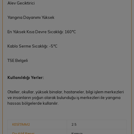
Alev Geciktirici
Yangına Dayanımı Yüksek
En Yüksek Kısa Devre Sıcaklığı: 160°C
Kablo Serme Sıcaklığı: -5°C
TSE Belgeli
Kullanıldığı Yerler:
Oteller, okullar, yüksek binalar, hastaneler, bilgi işlem merkezleri
ve insanların yoğun olarak bulunduğu iş merkezleri ile yangına
hassas bölgelerde kullanılır.
KESİT/MM2
2.5
Dış Kılıf Rengi
Kırmızı