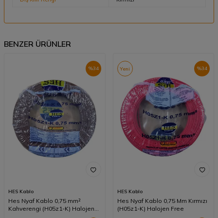
BENZER ÜRÜNLER
%
34
%
34
Yeni
HES Kablo
HES Kablo
Hes Nyaf Kablo 0,75 mm²
Hes Nyaf Kablo 0,75 Mm Kırmızı
Kahverengi (H05z1-K) Halojen
(H05z1-K) Halojen Free
Free