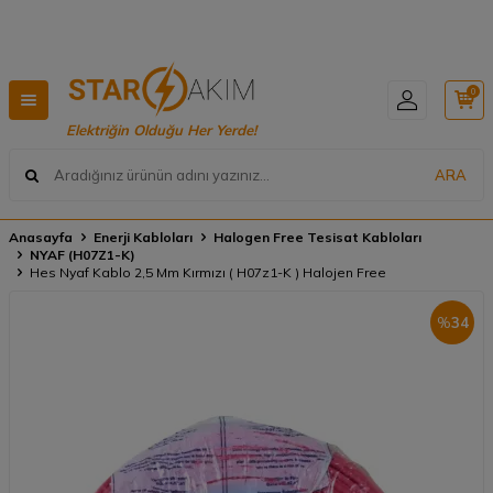
Hızlı Teslimat, Geniş Ürün Yelpazesi! 📦
0
Elektriğin Olduğu Her Yerde!
ARA
Anasayfa
Enerji Kabloları
Halogen Free Tesisat Kabloları
NYAF (H07Z1-K)
Hes Nyaf Kablo 2,5 Mm Kırmızı ( H07z1-K ) Halojen Free
%
34