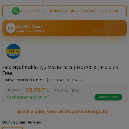
100.000₺ VE ÜZERI SIPARIŞLERINIZ IÇIN ÖZEL TEKLIF ALIN!
20.000₺ Üzeri
ÜCRETSIZ KARGO
Hes Nyaf Kablo 2,5 Mm Kırmızı ( H07z1-K ) Halojen
Free
Barkod :
9008007001575
Ürün Kodu :
H.102.029
23,28
TL
35,28
TL
(19,40 ₺ + KDV)
Stok Durumu :
500+ MT
Yüksek Stok
Şimdi Sipariş Verirsen Pazartesi Kargoda !!!
Ürünün Diğer Renkleri