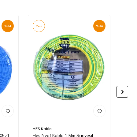
%
34
%
34
Yeni
Yeni
HES Kablo
HES K
H05z1-
Hes Nyaf Kablo 1 Mm Sarıyeşil
Hes N