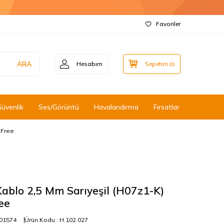
Favoriler
ARA
Hesabım
Sepetim
(
0
)
Güvenlik
Ses/Görüntü
Havalandırma
Fırsatlar
 Free
ablo 2,5 Mm Sarıyeşil (H07z1-K)
ee
01574
Ürün Kodu :
H.102.027