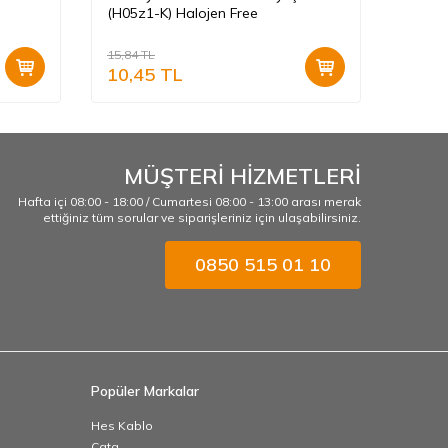
(H05z1-K) Halojen Free
K) Hal
15,84
TL
15,84
T
10,45
TL
10,4
MÜŞTERİ HİZMETLERİ
Hafta içi 08:00 - 18:00 / Cumartesi 08:00 - 13:00 arası merak
ettiğiniz tüm sorular ve siparişleriniz için ulaşabilirsiniz.
0850 515 01 10
Popüler Markalar
Hes Kablo
Cata