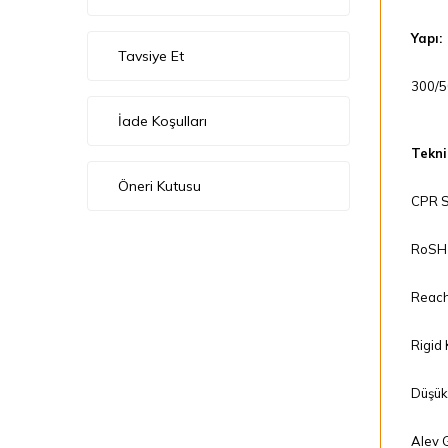
Yapı:
Tavsiye Et
300/5
İade Koşulları
Teknik
Öneri Kutusu
CPR Se
RoSH 
Reach
Rigid
Düşük
Alev G