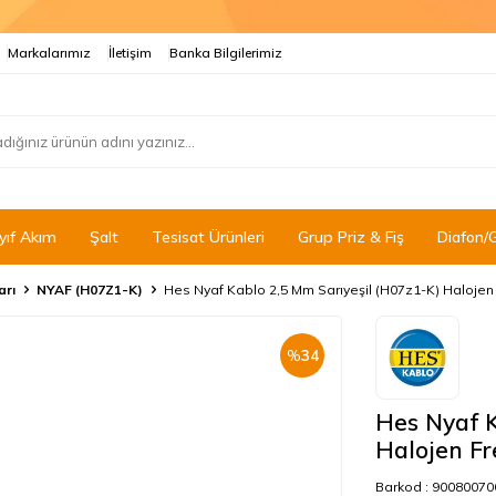
Markalarımız
İletişim
Banka Bilgilerimiz
yıf Akım
Şalt
Tesisat Ürünleri
Grup Priz & Fiş
Diafon/
arı
NYAF (H07Z1-K)
Hes Nyaf Kablo 2,5 Mm Sarıyeşil (H07z1-K) Halojen
%
34
Hes Nyaf K
Halojen Fr
Barkod :
90080070