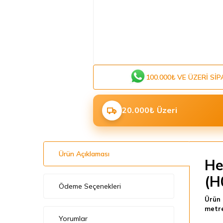
100.000₺ VE ÜZERI SIP
20.000₺ Üzeri
Ürün Açıklaması
He
(H
Ödeme Seçenekleri
Ürün 
metre
Yorumlar