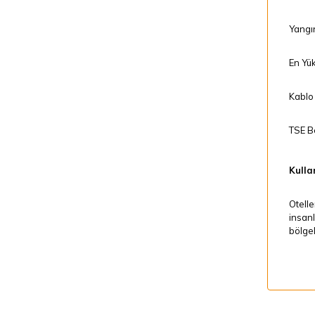
Yangı
En Yük
Kablo 
TSE Be
Kullan
Otelle
insanl
bölgel