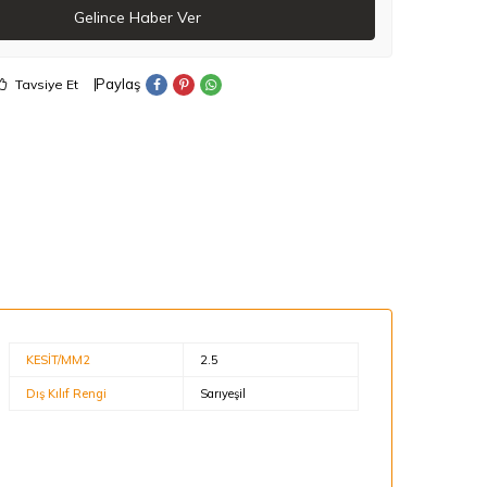
Gelince Haber Ver
Paylaş
Tavsiye Et
KESİT/MM2
2.5
Dış Kılıf Rengi
Sarıyeşil