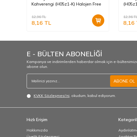
Kahverengi (H05z1-K) Halojen Free
(H05z1
12,36
TL
12,36
T
8,16
TL
8,16
E - BÜLTEN ABONELİĞİ
Kampanya ve indirimlerden haberdar olmak için e-bültenimiz
abone olun.
ABONE OL
KVKK Sözleşmesi'ni
, okudum, kabul ediyorum.
Hızlı Erişim
Kategoril
Hakkımızda
Aydınlatm
Üyelik Sözleşmesi
Anahtar Pr