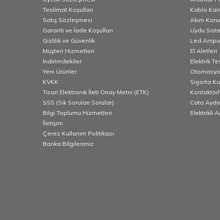
Teslimat Koşulları
Kablo Kana
Satış Sözleşmesi
Akım Korum
Garanti ve İade Koşulları
Uydu Sist
Gizlilik ve Güvenlik
Led Ampu
Müşteri Hizmetleri
El Aletleri
İndirimdekiler
Elektrik T
Yeni Ürünler
Otomasyo
KVKK
Sigorta K
Ticari Elektronik İleti Onay Metni (ETK)
Kontaktörl
SSS (Sık Sorulan Sorular)
Cata Aydı
Bilgi Toplumu Hizmetleri
Elektrikli 
İletişim
Çerez Kullanım Politikası
Banka Bilgilerimiz