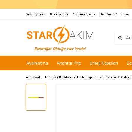
Siparişlerim
Kategoriler
Sipariş Takip
Biz Kimiz?
Blog
Elektriğin Olduğu Her Yerde!
Aydınlatma
Anahtar Priz
Enerji Kabloları
Za
Anasayfa
Enerji Kabloları
Halogen Free Tesisat Kablol