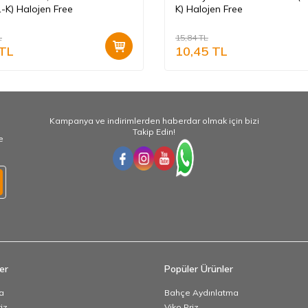
-K) Halojen Free
K) Halojen Free
L
15,84
TL
TL
10,45
TL
Kampanya ve indirimlerden haberdar olmak için bizi
Takip Edin!
e
er
Popüler Ürünler
a
Bahçe Aydınlatma
iz
Viko Priz