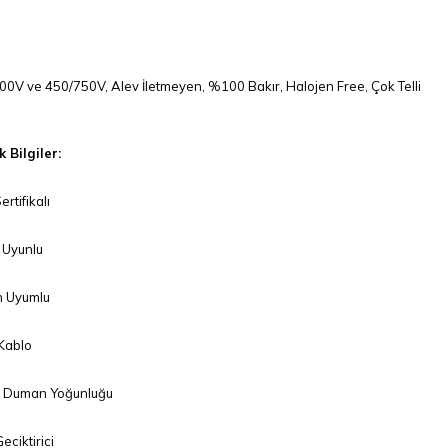
00V ve 450/750V, Alev İletmeyen, %100 Bakır, Halojen Free, Çok Telli
 Bilgiler:
rtifikalı
Uyunlu
 Uyumlu
 Kablo
 Duman Yoğunluğu
eciktirici