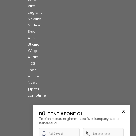
Viko
Legrand
Nexans
Mutlusan
Erse
ACK
Bticino
Wago
Audio
HCS
Thea
Artline
Nade
Jupiter
Lamptime
BÜLTENE ABONE OL
Telefon numaranı girerek sana özel kampanyalardan
haberdar ol.