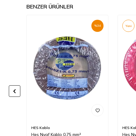
BENZER ÜRÜNLER
%
34
%
34
Yeni
HES Kablo
HES Ka
Hes Nyaf Kablo 0,75 mm²
Hes Ny