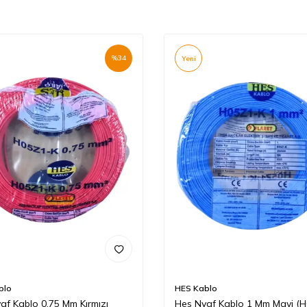
%
34
Yeni
blo
HES Kablo
af Kablo 0,75 Mm Kırmızı
Hes Nyaf Kablo 1 Mm Mavi (