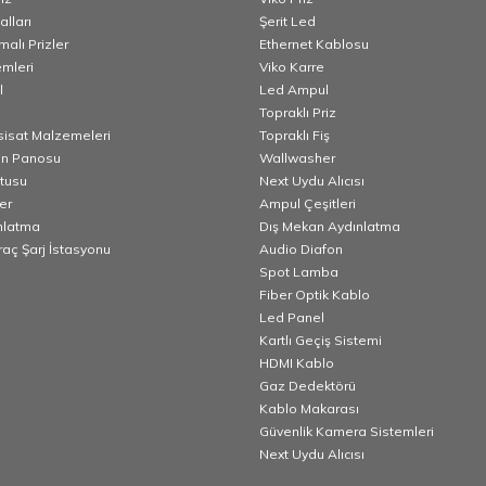
lları
Şerit Led
alı Prizler
Ethernet Kablosu
emleri
Viko Karre
l
Led Ampul
Topraklı Priz
esisat Malzemeleri
Topraklı Fiş
n Panosu
Wallwasher
utusu
Next Uydu Alıcısı
er
Ampul Çeşitleri
nlatma
Dış Mekan Aydınlatma
Araç Şarj İstasyonu
Audio Diafon
Spot Lamba
Fiber Optik Kablo
Led Panel
Kartlı Geçiş Sistemi
HDMI Kablo
Gaz Dedektörü
Kablo Makarası
Güvenlik Kamera Sistemleri
Next Uydu Alıcısı