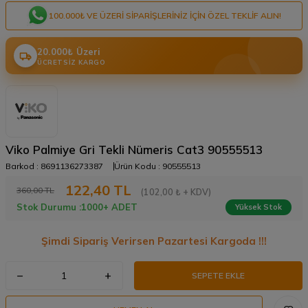
100.000₺ VE ÜZERI SIPARIŞLERINIZ IÇIN ÖZEL TEKLIF ALIN!
20.000₺ Üzeri
ÜCRETSIZ KARGO
Viko Palmiye Gri Tekli Nümeris Cat3 90555513
Barkod :
8691136273387
Ürün Kodu :
90555513
122,40
TL
360,00
TL
(102,00 ₺ + KDV)
Stok Durumu :
1000+ ADET
Yüksek Stok
Şimdi Sipariş Verirsen Pazartesi Kargoda !!!
SEPETE EKLE