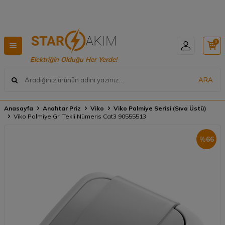
Hızlı Teslimat, Geniş Ürün Yelpazesi! 📦
0
Elektriğin Olduğu Her Yerde!
ARA
Anasayfa
Anahtar Priz
Viko
Viko Palmiye Serisi (Sıva Üstü)
Viko Palmiye Gri Tekli Nümeris Cat3 90555513
%
66