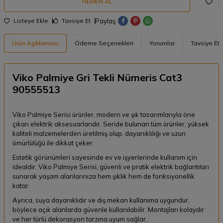
HEMEN AL
Paylaş
Listeye Ekle
Tavsiye Et
Ürün Açıklaması
Ödeme Seçenekleri
Yorumlar
Tavsiye Et
Viko Palmiye Gri Tekli Nümeris Cat3
90555513
Viko Palmiye Serisi ürünler, modern ve şık tasarımlarıyla öne
çıkan elektrik aksesuarlarıdır. Seride bulunan tüm ürünler, yüksek
kaliteli malzemelerden üretilmiş olup, dayanıklılığı ve uzun
ömürlülüğü ile dikkat çeker.
Estetik görünümleri sayesinde ev ve işyerlerinde kullanım için
idealdir. Viko Palmiye Serisi, güvenli ve pratik elektrik bağlantıları
sunarak yaşam alanlarınıza hem şıklık hem de fonksiyonellik
katar.
Ayrıca, suya dayanıklıdır ve dış mekan kullanıma uygundur,
böylece açık alanlarda güvenle kullanılabilir. Montajları kolaydır
ve her türlü dekorasyon tarzına uyum sağlar.