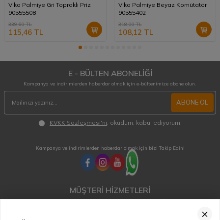
Viko Palmiye Gri Topraklı Priz
Viko Palmiye Beyaz Komütatör
90555508
90555402
339,60
TL
318,00
TL
115,46
TL
108,12
TL
E - BÜLTEN ABONELİĞİ
Kampanya ve indirimlerden haberdar olmak için e-bültenimize abone olun.
ABONE OL
KVKK Sözleşmesi'ni
, okudum, kabul ediyorum.
Kampanya ve indirimlerden haberdar olmak için bizi Takip Edin!
MÜŞTERİ HİZMETLERİ
Hafta içi 08:00 - 18:00 / Cumartesi 08:00 - 13:00 arası merak ettiğiniz tüm sorular ve
siparişleriniz için ulaşabilirsiniz.