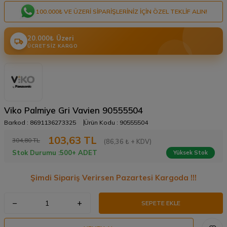
100.000₺ VE ÜZERI SIPARIŞLERINIZ IÇIN ÖZEL TEKLIF ALIN!
20.000₺ Üzeri
ÜCRETSIZ KARGO
Viko Palmiye Gri Vavien 90555504
Barkod :
8691136273325
Ürün Kodu :
90555504
103,63
TL
304,80
TL
(86,36 ₺ + KDV)
Stok Durumu :
500+ ADET
Yüksek Stok
Şimdi Sipariş Verirsen Pazartesi Kargoda !!!
SEPETE EKLE