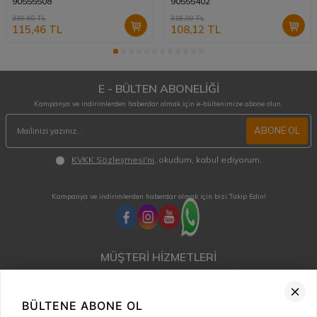
90555508
90555402
339,60
TL
318,00
TL
115,46
TL
108,12
TL
E - BÜLTEN ABONELİĞİ
Kampanya ve indirimlerden haberdar olmak için e-bültenimize abone olun.
ABONE OL
KVKK Sözleşmesi'ni
, okudum, kabul ediyorum.
Kampanya ve indirimlerden haberdar olmak için bizi Takip Edin!
MÜŞTERİ HİZMETLERİ
Hafta içi 08:00 - 18:00 / Cumartesi 08:00 - 13:00 arası merak ettiğiniz tüm sorular ve
siparişleriniz için ulaşabilirsiniz.
0850 515 01 10
BÜLTENE ABONE OL