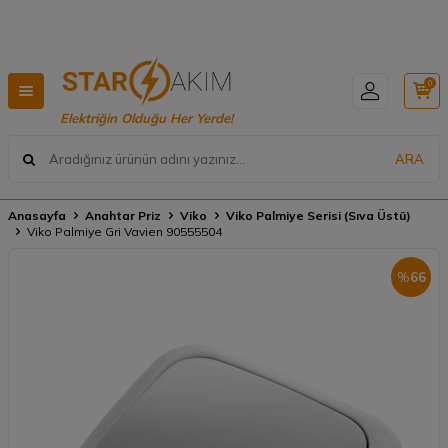
Hızlı Teslimat, Geniş Ürün Yelpazesi! 📦
0
Elektriğin Olduğu Her Yerde!
ARA
Anasayfa
Anahtar Priz
Viko
Viko Palmiye Serisi (Sıva Üstü)
Viko Palmiye Gri Vavien 90555504
%
66