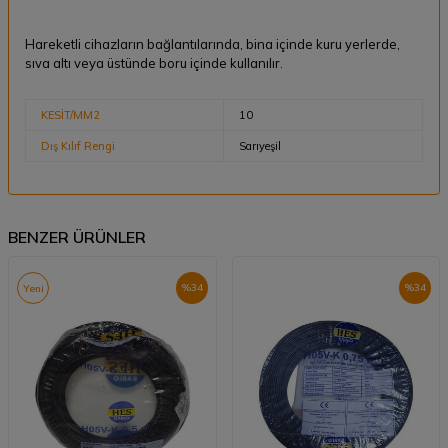
Hareketli cihazların bağlantılarında, bina içinde kuru yerlerde,
sıva altı veya üstünde boru içinde kullanılır.
KESİT/MM2
10
Dış Kılıf Rengi
Sarıyeşil
BENZER ÜRÜNLER
%
34
%
34
Yeni