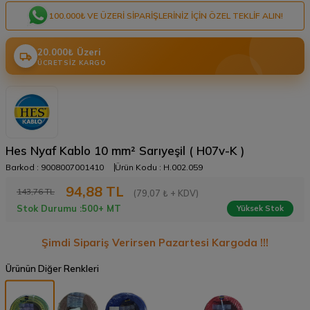
100.000₺ VE ÜZERI SIPARIŞLERINIZ IÇIN ÖZEL TEKLIF ALIN!
20.000₺ Üzeri
ÜCRETSIZ KARGO
Hes Nyaf Kablo 10 mm² Sarıyeşil ( H07v-K )
Barkod :
9008007001410
Ürün Kodu :
H.002.059
94,88
TL
143,76
TL
(79,07 ₺ + KDV)
Stok Durumu :
500+ MT
Yüksek Stok
Şimdi Sipariş Verirsen Pazartesi Kargoda !!!
Ürünün Diğer Renkleri