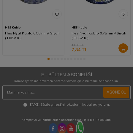
HES Kablo
HES Kablo
Hes Nyaf Kablo 0,50 mm² Siyah
Hes Nyaf Kablo 0,75 mm² Siyah
( H05v-K )
( H05V-K )
11,88
TL
7,84
TL
E - BÜLTEN ABONELİĞİ
Kampanya ve indirimlerden haberdar olmak için e-bültenimize abone olun.
ABONE OL
KVKK Sözleşmesi'ni
, okudum, kabul ediyorum.
Kampanya ve indirimlerden haberdar olmak için bizi Takip Edin!