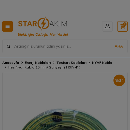
Hızlı Teslimat, Geniş Ürün Yelpazesi! 📦
0
Elektriğin Olduğu Her Yerde!
ARA
Anasayfa
Enerji Kabloları
Tesisat Kabloları
NYAF Kablo
Hes Nyaf Kablo 10 mm² Sarıyeşil ( H07v-K )
%
34