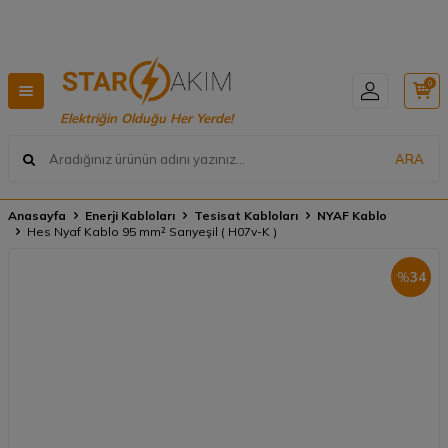
Hızlı Teslimat, Geniş Ürün Yelpazesi! 📦
0
Elektriğin Olduğu Her Yerde!
ARA
Anasayfa
Enerji Kabloları
Tesisat Kabloları
NYAF Kablo
Hes Nyaf Kablo 95 mm² Sarıyeşil ( H07v-K )
%
34