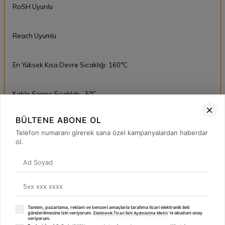
RoSH Uyunlu
Reach Uyumlu
En Yüksek Kısa Devre Sıcaklığı: 160°C
Kablo Serme Sıcaklığı: -5°C
BÜLTENE ABONE OL
Telefon numaranı girerek sana özel kampanyalardan haberdar
Kullanıldığı Yerler:
ol.
Sabit cihazların bağlantılarında, bina içinde kuru yerlerde, sıva
altı veya üstünde boru içinde kullanılır.
TSE Belgeli
Tanıtım, pazarlama, reklam ve benzeri amaçlarla tarafıma ticari elektronik ileti
gönderilmesine izin veriyorum.
'ni okudum onay
⚡
Elektronik Ticari İleti Aydınlatma Metni
veriyorum.