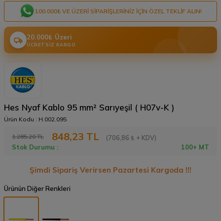
100.000₺ VE ÜZERI SIPARIŞLERINIZ IÇIN ÖZEL TEKLIF ALIN!
20.000₺ Üzeri
ÜCRETSIZ KARGO
Hes Nyaf Kablo 95 mm² Sarıyeşil ( H07v-K )
Ürün Kodu :
H.002.095
848,23
TL
1.285,20
TL
(706,86 ₺ + KDV)
Stok Durumu :
100+ MT
Şimdi Sipariş Verirsen Pazartesi Kargoda !!!
Ürünün Diğer Renkleri