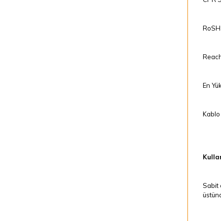
RoSH 
Reach
En Yük
Kablo 
Kullan
Sabit 
üstünd