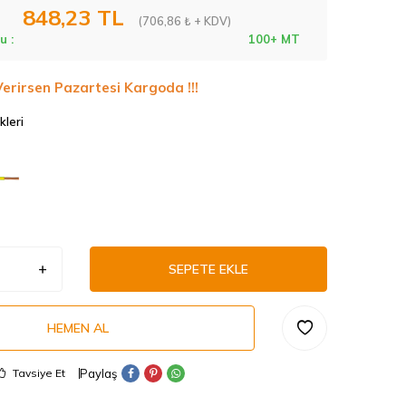
848,23
TL
(706,86 ₺ + KDV)
u :
100+ MT
Verirsen Pazartesi Kargoda !!!
kleri
SEPETE EKLE
HEMEN AL
Paylaş
Tavsiye Et