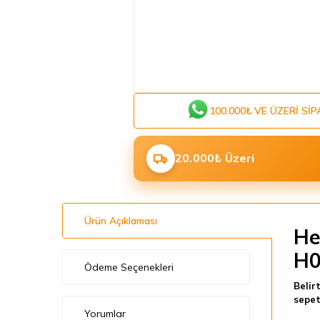
100.000₺ VE ÜZERI SIP
20.000₺ Üzeri
Ürün Açıklaması
He
H0
Ödeme Seçenekleri
Belir
sepeti
Yorumlar