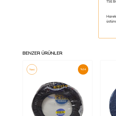
TSE Be
Hareke
üstünd
BENZER ÜRÜNLER
%
34
%
34
Yeni