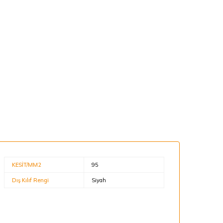
KESİT/MM2
95
Dış Kılıf Rengi
Siyah