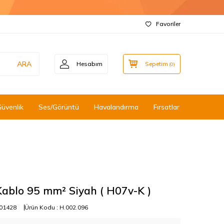
Favoriler
ARA
Hesabım
Sepetim
(
0
)
Güvenlik
Ses/Görüntü
Havalandırma
Fırsatlar
ablo 95 mm² Siyah ( H07v-K )
01428
Ürün Kodu :
H.002.096