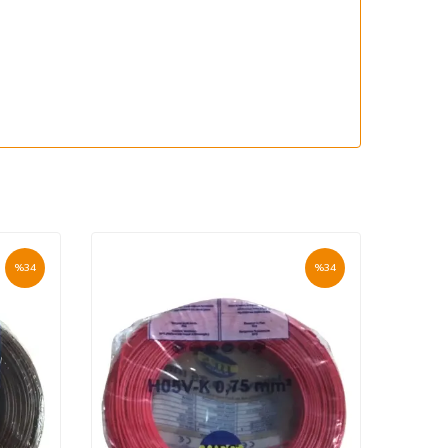
%
34
%
34
Yeni