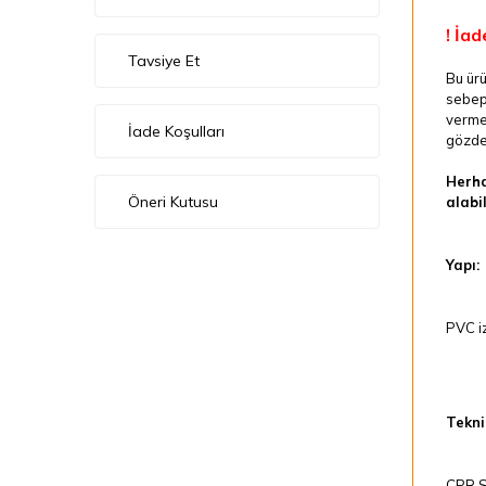
! İad
Tavsiye Et
Bu ürü
sebep
vermed
İade Koşulları
gözden
Herha
Öneri Kutusu
alabil
Yapı:
PVC iz
Teknik
CPR Se