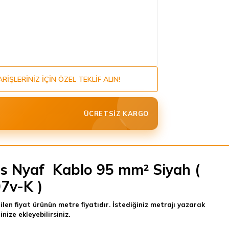
ARIŞLERINIZ IÇIN ÖZEL TEKLIF ALIN!
ÜCRETSIZ KARGO
s Nyaf Kablo 95 mm² Siyah (
7v-K )
tilen fiyat ürünün metre fiyatıdır. İstediğiniz metrajı yazarak
nize ekleyebilirsiniz.