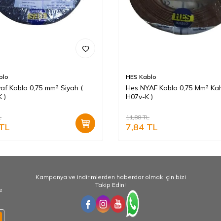
blo
HES Kablo
af Kablo 0,75 mm² Siyah (
Hes NYAF Kablo 0,75 Mm² Kah
 )
H07v-K )
L
11,88
TL
TL
7,84
TL
Kampanya ve indirimlerden haberdar olmak için bizi
Takip Edin!
e