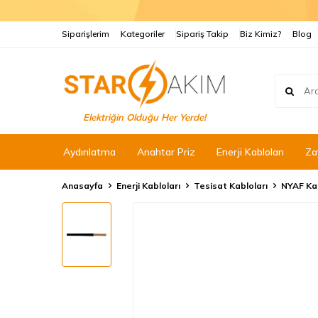
Siparişlerim
Kategoriler
Sipariş Takip
Biz Kimiz?
Blog
Elektriğin Olduğu Her Yerde!
Aydınlatma
Anahtar Priz
Enerji Kabloları
Za
Anasayfa
Enerji Kabloları
Tesisat Kabloları
NYAF Ka